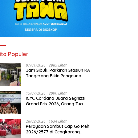
ita Populer
07/01/2026
2985 Lihat
Jam Sibuk, Parkiran Stasiun KA
Tangerang Bikin Pengguna
Kesal
15/07/2026
2000 Lihat
ICYC Cordana Juara Seghizzi
Grand Prix 2026, Orang Tua
Gabrielle Gwen Bangga
Putrinya Harumkan Nama
Indonesia
28/02/2026
1634 Lihat
Perayaan Sambut Cap Go Meh
2026/2577 di Cengkareng
Barat: Pemkot Jakbar