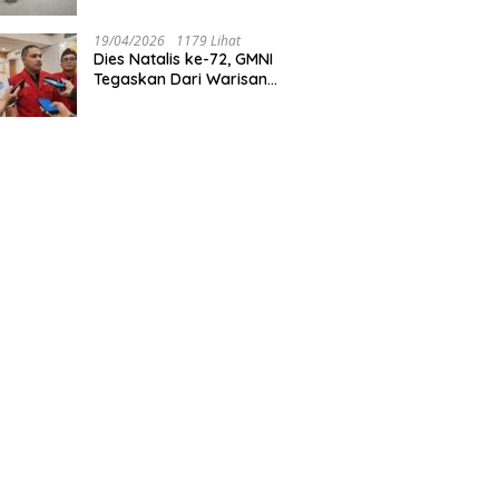
Tegaskan Jakarta Rumah
Harmoni
19/04/2026
1179 Lihat
Dies Natalis ke-72, GMNI
Tegaskan Dari Warisan
Sejarah Menuju Aksi Nyata
untuk Rakyat