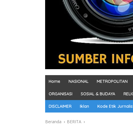
Home
NASIONAL
METROPOLITAN
ORGANISASI
SOSIAL & BUDAYA
RELI
DISCLAIMER
Iklan
Kode Etik Jurnalis
Beranda
BERITA