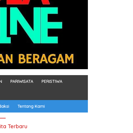
N
PARIWISATA
PERISTIWA
daksi
Tentang Kami
ita Terbaru