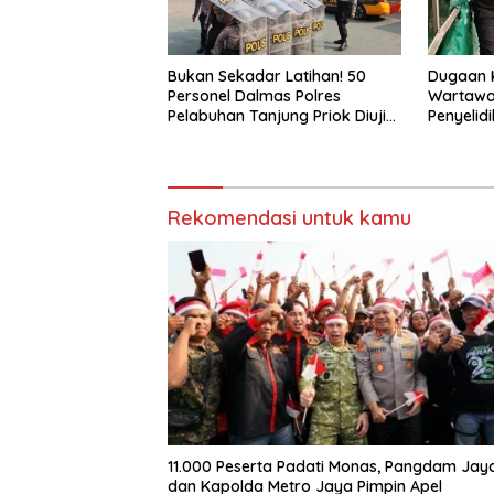
Bukan Sekadar Latihan! 50
Dugaan 
Personel Dalmas Polres
Wartawa
Pelabuhan Tanjung Priok Diuji
Penyelid
Hadapi Simulasi Massa
Desak Po
Rekomendasi untuk kamu
11.000 Peserta Padati Monas, Pangdam Jay
dan Kapolda Metro Jaya Pimpin Apel