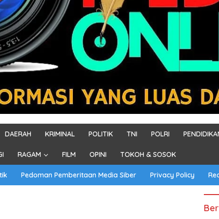
DAERAH
KRIMINAL
POLITIK
TNI
POLRI
PENDIDIKA
GI
RAGAM
FILM
OPINI
TOKOH & SOSOK
tik
Pedoman Pemberitaan Media Siber
Privacy Policy
Re
Ber