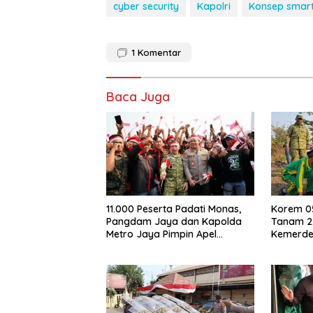
cyber security
Kapolri
Konsep smart
1
Komentar
Baca Juga
11.000 Peserta Padati Monas,
Korem 0
Pangdam Jaya dan Kapolda
Tanam 2.
Metro Jaya Pimpin Apel
Kemerde
Kebangsaan
Gerakan 