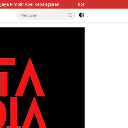
an
Korem 052/Wijayakrama Tanam 2.000 Pohon di Bulan