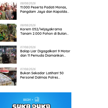
08/08/2026
11.000 Peserta Padati Monas,
Pangdam Jaya dan Kapolda
Metro Jaya Pimpin Apel
Kebangsaan
08/08/2026
Korem 052/Wijayakrama
Tanam 2.000 Pohon di Bulan
Kemerdekaan, Gaungkan
Gerakan “Kita Saling Jaga”
07/08/2026
Balap Liar Digagalkan! 9 Motor
dan 11 Pemuda Diamankan
dalam Patroli Brimob Polda
Metro Jaya
07/08/2026
Bukan Sekadar Latihan! 50
Personel Dalmas Polres
Pelabuhan Tanjung Priok Diuji
Hadapi Simulasi Massa