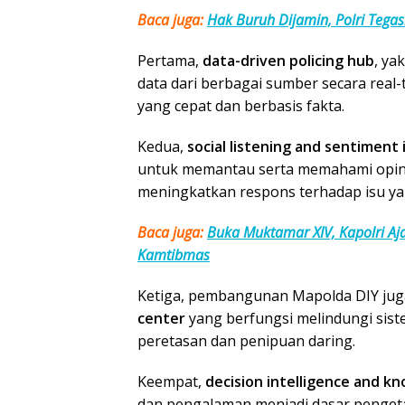
Baca juga:
Hak Buruh Dijamin, Polri Teg
Pertama,
data-driven policing hub
, ya
data dari berbagai sumber secara rea
yang cepat dan berbasis fakta.
Kedua,
social listening and sentiment
untuk memantau serta memahami opini 
meningkatkan respons terhadap isu y
Baca juga:
Buka Muktamar XIV, Kapolri Aj
Kamtibmas
Ketiga, pembangunan Mapolda DIY jug
center
yang berfungsi melindungi siste
peretasan dan penipuan daring.
Keempat,
decision intelligence and 
dan pengalaman menjadi dasar penge