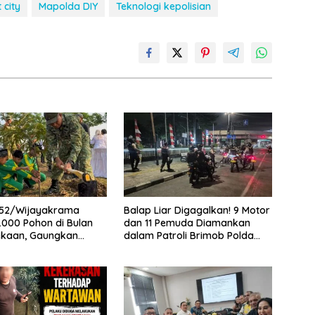
 city
Mapolda DIY
Teknologi kepolisian
52/Wijayakrama
Balap Liar Digagalkan! 9 Motor
000 Pohon di Bulan
dan 11 Pemuda Diamankan
kaan, Gaungkan
dalam Patroli Brimob Polda
“Kita Saling Jaga”
Metro Jaya