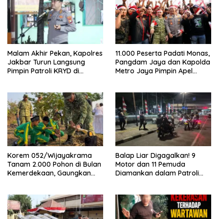
Malam Akhir Pekan, Kapolres
11.000 Peserta Padati Monas,
Jakbar Turun Langsung
Pangdam Jaya dan Kapolda
Pimpin Patroli KRYD di
Metro Jaya Pimpin Apel
Cengkareng
Kebangsaan
Korem 052/Wijayakrama
Balap Liar Digagalkan! 9
Tanam 2.000 Pohon di Bulan
Motor dan 11 Pemuda
Kemerdekaan, Gaungkan
Diamankan dalam Patroli
Gerakan “Kita Saling Jaga”
Brimob Polda Metro Jaya