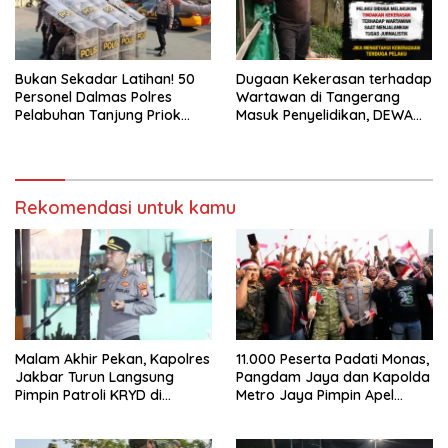
Bukan Sekadar Latihan! 50
Dugaan Kekerasan terhadap
Personel Dalmas Polres
Wartawan di Tangerang
Pelabuhan Tanjung Priok
Masuk Penyelidikan, DEWA
Diuji Hadapi Simulasi Massa
KRESNA Desak Polisi
Transparan
Rekomendasi untuk kamu
Malam Akhir Pekan, Kapolres
11.000 Peserta Padati Monas,
Jakbar Turun Langsung
Pangdam Jaya dan Kapolda
Pimpin Patroli KRYD di
Metro Jaya Pimpin Apel
Cengkareng
Kebangsaan