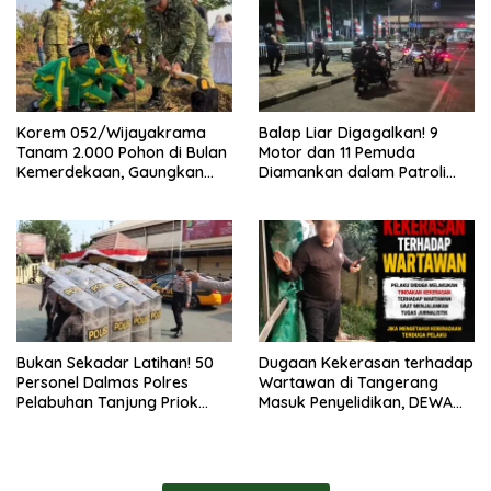
Korem 052/Wijayakrama
Balap Liar Digagalkan! 9
Tanam 2.000 Pohon di Bulan
Motor dan 11 Pemuda
Kemerdekaan, Gaungkan
Diamankan dalam Patroli
Gerakan “Kita Saling Jaga”
Brimob Polda Metro Jaya
Bukan Sekadar Latihan! 50
Dugaan Kekerasan terhadap
Personel Dalmas Polres
Wartawan di Tangerang
Pelabuhan Tanjung Priok
Masuk Penyelidikan, DEWA
Diuji Hadapi Simulasi Massa
KRESNA Desak Polisi
Transparan