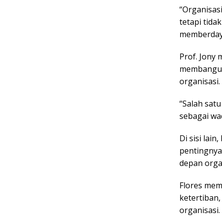
“Organisasi
tetapi tida
memberdaya
Prof. Jony 
membangun 
organisasi.
“Salah sat
sebagai wa
Di sisi lai
pentingnya 
depan organ
Flores mem
ketertiban
organisasi.