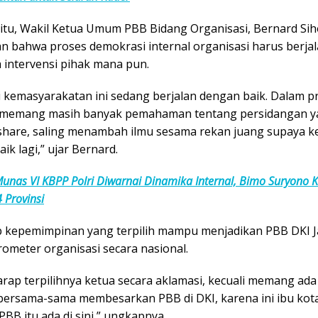
itu, Wakil Ketua Umum PBB Bidang Organisasi,
Bernard Si
 bahwa proses demokrasi internal organisasi harus berjal
 intervensi pihak mana pun.
i kemasyarakatan ini sedang berjalan dengan baik. Dalam p
, memang masih banyak pemahaman tentang persidangan y
g share, saling menambah ilmu sesama rekan juang supaya k
aik lagi,” ujar Bernard.
unas VI KBPP Polri Diwarnai Dinamika Internal, Bimo Suryono 
 Provinsi
p kepemimpinan yang terpilih mampu menjadikan PBB DKI J
ometer organisasi secara nasional.
rap terpilihnya ketua secara aklamasi, kecuali memang ada
 bersama-sama membesarkan PBB di DKI, karena ini ibu kota
BB itu ada di sini,” ungkapnya.