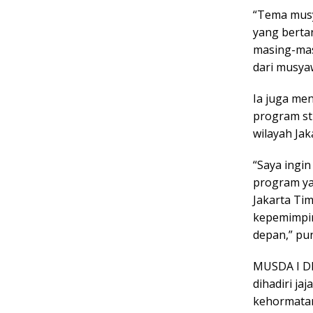
“Tema musya
yang bertan
masing-mas
dari musyaw
Ia juga me
program st
wilayah Jak
“Saya ingi
program yan
Jakarta Ti
kepemimpina
depan,” pu
MUSDA I DP
dihadiri j
kehormatan