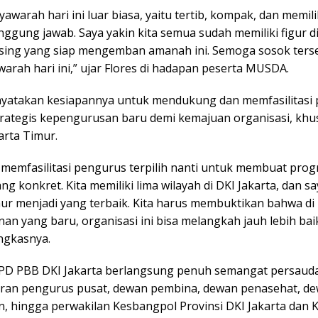
warah hari ini luar biasa, yaitu tertib, kompak, dan memil
ggung jawab. Saya yakin kita semua sudah memiliki figur di
ing yang siap mengemban amanah ini. Semoga sosok terse
arah hari ini,” ujar Flores di hadapan peserta MUSDA.
nyatakan kesiapannya untuk mendukung dan memfasilitasi
rategis kepengurusan baru demi kemajuan organisasi, khu
arta Timur.
n memfasilitasi pengurus terpilih nanti untuk membuat pro
g konkret. Kita memiliki lima wilayah di DKI Jakarta, dan s
mur menjadi yang terbaik. Kita harus membuktikan bahwa d
n yang baru, organisasi ini bisa melangkah jauh lebih bai
ngkasnya.
D PBB DKI Jakarta berlangsung penuh semangat persaud
ajaran pengurus pusat, dewan pembina, dewan penasehat, d
, hingga perwakilan Kesbangpol Provinsi
DKI Jakarta
dan K