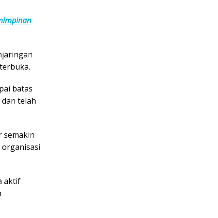
emimpinan
jaringan
 terbuka.
pai batas
 dan telah
ar semakin
 organisasi
 aktif
n