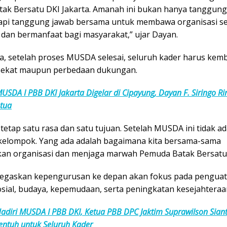
ak Bersatu DKI Jakarta. Amanah ini bukan hanya tanggung
etapi tanggung jawab bersama untuk membawa organisasi s
, dan bermanfaat bagi masyarakat,” ujar Dayan.
, setelah proses MUSDA selesai, seluruh kader harus kemb
sekat maupun perbedaan dukungan.
USDA I PBB DKI Jakarta Digelar di Cipayung, Dayan F. Siringo R
etua
 tetap satu rasa dan satu tujuan. Setelah MUSDA ini tidak ad
elompok. Yang ada adalah bagaimana kita bersama-sama
n organisasi dan menjaga marwah Pemuda Batak Bersatu,
egaskan kepengurusan ke depan akan fokus pada pengua
sial, budaya, kepemudaan, serta peningkatan kesejahteraa
adiri MUSDA I PBB DKI, Ketua PBB DPC Jaktim Suprawilson Siant
ntuh untuk Seluruh Kader