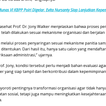
unas VI KBPP Polri Digelar, Evita Nursanty Siap Lanjutkan Kep
asehat
Prof. Dr. Jony Walker
menjelaskan bahwa proses pen
 telah dilakukan sesuai mekanisme organisasi dan berjalan
h melalui proses penyaringan sesuai mekanisme panitia sam
ditentukan. Dari hasil itu, hanya satu calon yang mendaftar
iksaan administrasi,” ujarnya.
f. Jony, kondisi tersebut perlu menjadi bahan evaluasi ag
er yang siap tampil dan berkontribusi dalam kepemimpinan
yoroti pentingnya transformasi organisasi agar tidak hanya
atan sosial, tetapi juga mampu meningkatkan kesejahteraa
.