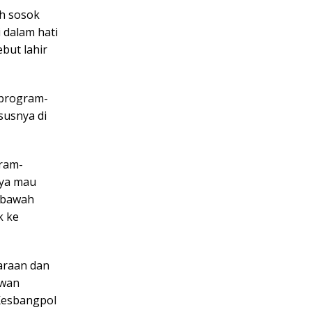
ih sosok
 dalam hati
but lahir
 program-
susnya di
gram-
aya mau
i bawah
k ke
araan dan
ewan
esbangpol