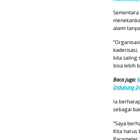
Sementara 
menekankan
alami tanpa
“Organisas
kaderisasi
kita salin
bisa lebih b
Baca juga:
M
Didukung 24
Ia berhara
sebagai bar
“Saya berha
Kita harus
Parameter P