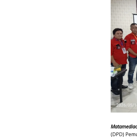
Matamediao
(DPD) Pemu