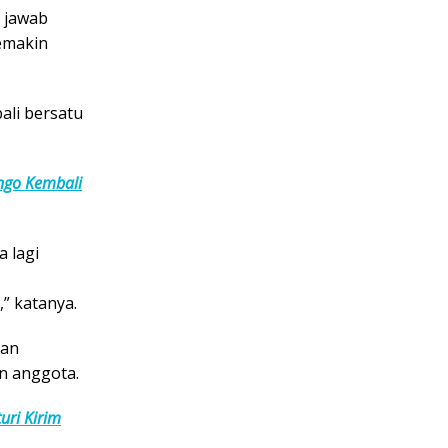
 jawab
emakin
ali bersatu
ingo Kembali
a lagi
” katanya.
tan
n anggota.
uri Kirim