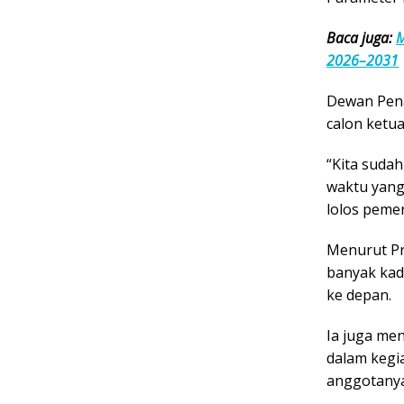
Baca juga:
M
2026–2031
Dewan Pen
calon ketua
“Kita suda
waktu yang 
lolos pemer
Menurut Pro
banyak kad
ke depan.
Ia juga men
dalam kegi
anggotanya