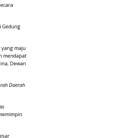
secara
di Gedung
t yang maju
an mendapat
ina, Dewan
arah Daerah
as
 memimpin
esar