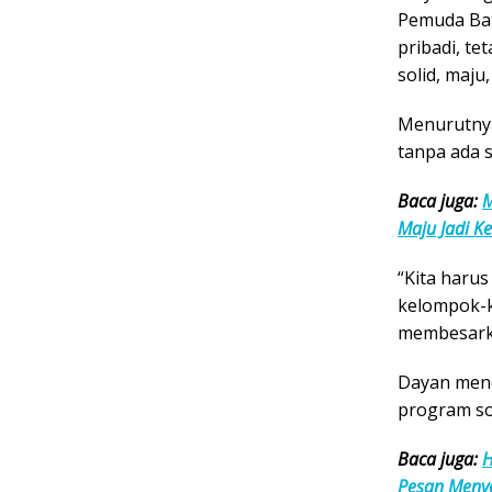
Pemuda Bat
pribadi, t
solid, maju
Menurutnya
tanpa ada 
Baca juga:
M
Maju Jadi K
“Kita harus
kelompok-k
membesarka
Dayan men
program so
Baca juga:
H
Pesan Menye