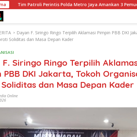
ama
oli Perintis Polda Metro Jaya Amankan 3 Pemuda di Jalan I Gus
ERITA
Dayan F. Siringo Ringo Terpilih Aklamasi Pimpin PBB DKI Jak
oroti Soliditas dan Masa Depan Kader
NISASI
F. Siringo Ringo Terpilih Aklamas
 PBB DKI Jakarta, Tokoh Organis
 Soliditas dan Masa Depan Kader
dia Online
2026