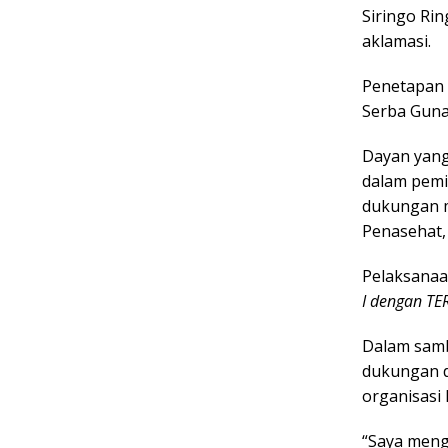
Siringo Ri
aklamasi.
Penetapan 
Serba Guna
Dayan yang
dalam pemi
dukungan m
Penasehat,
Pelaksana
I dengan T
Dalam samb
dukungan d
organisasi 
“Saya meng