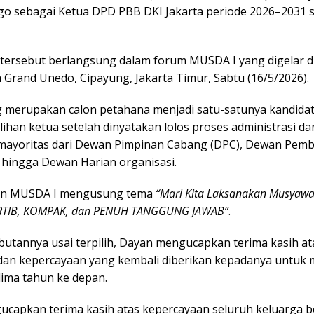
ngo
sebagai Ketua DPD PBB DKI Jakarta periode 2026–2031 
tersebut berlangsung dalam forum MUSDA I yang digelar 
 Grand Unedo, Cipayung, Jakarta Timur, Sabtu (16/5/2026).
 merupakan calon petahana menjadi satu-satunya kandida
lihan ketua setelah dinyatakan lolos proses administrasi d
ayoritas dari Dewan Pimpinan Cabang (DPC), Dewan Pemb
 hingga Dewan Harian organisasi.
an MUSDA I mengusung tema
“Mari Kita Laksanakan Musyaw
ERTIB, KOMPAK, dan PENUH TANGGUNG JAWAB”
.
utannya usai terpilih, Dayan mengucapkan terima kasih at
an kepercayaan yang kembali diberikan kepadanya untuk
lima tahun ke depan.
ucapkan terima kasih atas kepercayaan seluruh keluarga b