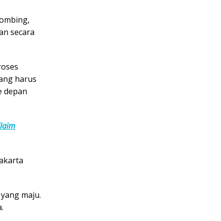
hombing
,
an secara
roses
ang harus
e depan
Klaim
akarta
 yang maju.
.