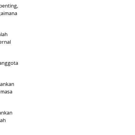
 penting,
agaimana
alah
ernal
 anggota
kankan
i masa
ankan
rah