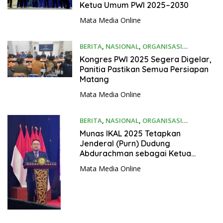
Ketua Umum PWI 2025–2030
Mata Media Online
BERITA
,
NASIONAL
,
ORGANISASI
26/08/2025
Kongres PWI 2025 Segera Digelar,
Panitia Pastikan Semua Persiapan
Matang
Mata Media Online
BERITA
,
NASIONAL
,
ORGANISASI
24/08/2025
Munas IKAL 2025 Tetapkan
Jenderal (Purn) Dudung
Abdurachman sebagai Ketua
Umum 2025–2030
Mata Media Online