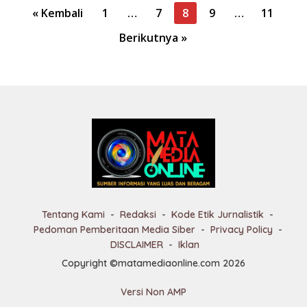
P
« Kembali
1
…
7
8
9
…
11
a
Berikutnya »
g
i
n
a
s
i
p
o
s
Tentang Kami
Redaksi
Kode Etik Jurnalistik
Pedoman Pemberitaan Media Siber
Privacy Policy
DISCLAIMER
Iklan
Copyright ©matamediaonline.com 2026
Versi Non AMP