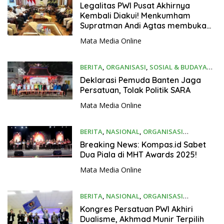
11/09/2025
Legalitas PWI Pusat Akhirnya
Kembali Diakui! Menkumham
Supratman Andi Agtas membuka
blokir administrasi
Mata Media Online
BERITA
,
ORGANISASI
,
SOSIAL & BUDAYA
04/09/2025
Deklarasi Pemuda Banten Jaga
Persatuan, Tolak Politik SARA
Mata Media Online
BERITA
,
NASIONAL
,
ORGANISASI
02/09/2025
Breaking News: Kompas.id Sabet
Dua Piala di MHT Awards 2025!
Mata Media Online
BERITA
,
NASIONAL
,
ORGANISASI
31/08/2025
Kongres Persatuan PWI Akhiri
Dualisme, Akhmad Munir Terpilih