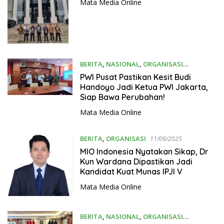
Mata Media Online
BERITA
,
NASIONAL
,
ORGANISASI
15/10/2025
PWI Pusat Pastikan Kesit Budi
Handoyo Jadi Ketua PWI Jakarta,
Siap Bawa Perubahan!
Mata Media Online
BERITA
,
ORGANISASI
11/09/2025
MIO Indonesia Nyatakan Sikap, Dr
Kun Wardana Dipastikan Jadi
Kandidat Kuat Munas IPJI V
Mata Media Online
BERITA
,
NASIONAL
,
ORGANISASI