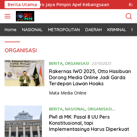
L
an Kapolda Metro Jaya Pimpin Apel Kebangsaan
Berita Utama
Korem 
a
n
g
s
Home
NASIONAL
METROPOLITAN
DAERAH
KRIMINAL
PO
u
n
ORGANISASI
g
k
e
BERITA
,
ORGANISASI
23/10/2025
k
Rakernas IWO 2025, Otto Hasibuan
o
Dorong Media Online Jadi Garda
Terdepan Lawan Hoaks
n
t
Mata Media Online
e
n
BERITA
,
NASIONAL
,
ORGANISASI
21/10/2025
PWI di MK: Pasal 8 UU Pers
Konstitusional, tapi
Implementasinya Harus Diperkuat