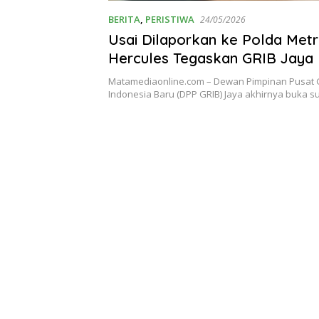
BERITA
,
PERISTIWA
24/05/2026
Usai Dilaporkan ke Polda Metr
Hercules Tegaskan GRIB Jaya
Bukti Digital Lengkap
Matamediaonline.com – Dewan Pimpinan Pusat 
Indonesia Baru (DPP GRIB) Jaya akhirnya buka 