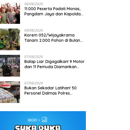
08/08/2026
11.000 Peserta Padati Monas,
Pangdam Jaya dan Kapolda
Metro Jaya Pimpin Apel
Kebangsaan
08/08/2026
Korem 052/Wijayakrama
Tanam 2.000 Pohon di Bulan
Dugaan Kekerasan terhadap
FTPI dan Mabes Polri Bahas
Kemerdekaan, Gaungkan
Wartawan di Tangerang Masuk
Detail Jelang Perebutan Sa
Gerakan “Kita Saling Jaga”
Penyelidikan, DEWA KRESNA
Emas Kapolri 2026
07/08/2026
Desak Polisi Transparan
Balap Liar Digagalkan! 9 Motor
dan 11 Pemuda Diamankan
dalam Patroli Brimob Polda
Metro Jaya
07/08/2026
Bukan Sekadar Latihan! 50
Personel Dalmas Polres
Pelabuhan Tanjung Priok Diuji
Hadapi Simulasi Massa