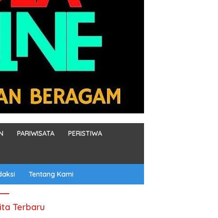
N
PARIWISATA
PERISTIWA
daksi
Tentang Kami
ita Terbaru