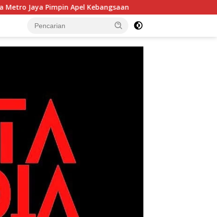
 Pimpin Apel Kebangsaan
Korem 052/Wijayakrama Tanam