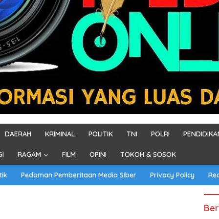
DAERAH
KRIMINAL
POLITIK
TNI
POLRI
PENDIDIKA
GI
RAGAM
FILM
OPINI
TOKOH & SOSOK
tik
Pedoman Pemberitaan Media Siber
Privacy Policy
Re
Ber