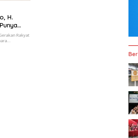
o, H.
 Punya
Gerakan Rakyat
suara…
Ber