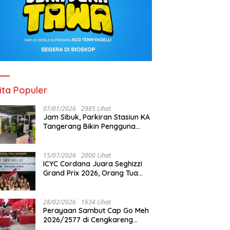
ita Populer
07/01/2026
2985 Lihat
Jam Sibuk, Parkiran Stasiun KA
Tangerang Bikin Pengguna
Kesal
15/07/2026
2000 Lihat
ICYC Cordana Juara Seghizzi
Grand Prix 2026, Orang Tua
Gabrielle Gwen Bangga
Putrinya Harumkan Nama
Indonesia
28/02/2026
1634 Lihat
Perayaan Sambut Cap Go Meh
2026/2577 di Cengkareng
Barat: Pemkot Jakbar