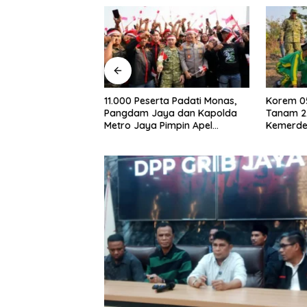
000 Peserta Padati Monas,
Korem 052/Wijayakrama
ngdam Jaya dan Kapolda
Tanam 2.000 Pohon di Bulan
ro Jaya Pimpin Apel
Kemerdekaan, Gaungkan
bangsaan
Gerakan “Kita Saling Jaga”