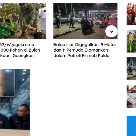
Balap Liar Digagalkan! 9 Motor
Bukan Sekadar Latihan! 50
dan 11 Pemuda Diamankan
Personel Dalmas Polres
dalam Patroli Brimob Polda
Pelabuhan Tanjung Priok Diuji
Metro Jaya
Hadapi Simulasi Massa