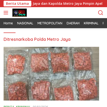
L
i Monas, Pangdam Jaya dan Kapolda Metro Jaya Pimpin Apel Ke
Berita Utama
a
n
g
s
Home
NASIONAL
METROPOLITAN
DAERAH
KRIMINAL
PO
u
n
Ditresnarkoba Polda Metro Jaya
g
k
e
k
o
n
t
e
n
BERITA
,
KRIMINAL
05/03/2026