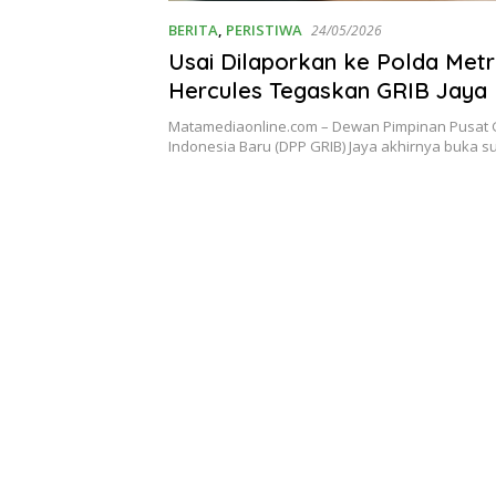
BERITA
,
PERISTIWA
24/05/2026
Usai Dilaporkan ke Polda Metr
Hercules Tegaskan GRIB Jaya
Bukti Digital Lengkap
Matamediaonline.com – Dewan Pimpinan Pusat 
Indonesia Baru (DPP GRIB) Jaya akhirnya buka 