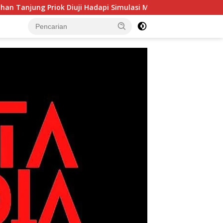
Priok Diuji Hadapi Simulasi Massa
Dugaan Kekerasan t