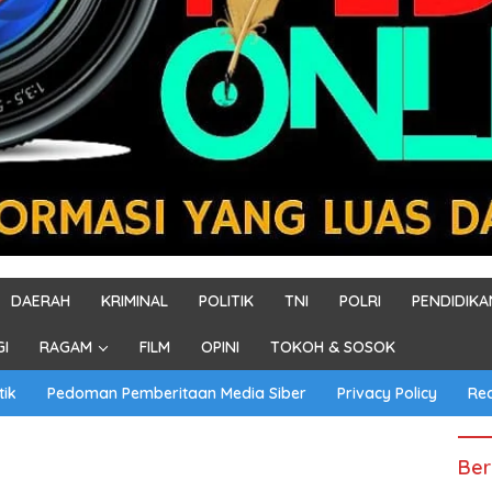
DAERAH
KRIMINAL
POLITIK
TNI
POLRI
PENDIDIKA
GI
RAGAM
FILM
OPINI
TOKOH & SOSOK
tik
Pedoman Pemberitaan Media Siber
Privacy Policy
Re
Ber