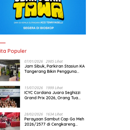
ita Populer
07/01/2026
2985 Lihat
Jam Sibuk, Parkiran Stasiun KA
Tangerang Bikin Pengguna
Kesal
15/07/2026
1999 Lihat
ICYC Cordana Juara Seghizzi
Grand Prix 2026, Orang Tua
Gabrielle Gwen Bangga
Putrinya Harumkan Nama
Indonesia
28/02/2026
1634 Lihat
Perayaan Sambut Cap Go Meh
2026/2577 di Cengkareng
Barat: Pemkot Jakbar