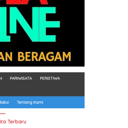
N
PARIWISATA
PERISTIWA
daksi
Tentang Kami
ita Terbaru