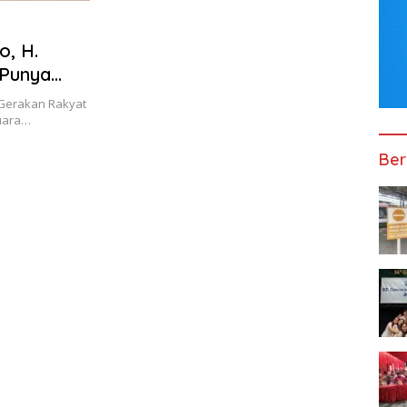
o, H.
 Punya
Gerakan Rakyat
suara…
Ber