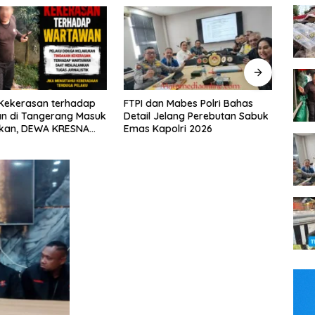
 Mabes Polri Bahas
Tim Patroli Perintis Polda Metro
Tak 
elang Perebutan Sabuk
Jaya Amankan 3 Pemuda di
Praju
olri 2026
Jalan I Gusti Ngurah Rai,
Bawa
Diduga Terkait Kejahatan
Peda
Jalanan