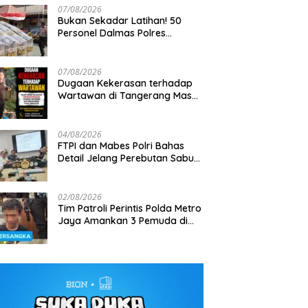
07/08/2026
Bukan Sekadar Latihan! 50
Personel Dalmas Polres
Pelabuhan Tanjung Priok Diuji
Hadapi Simulasi Massa
07/08/2026
Dugaan Kekerasan terhadap
Wartawan di Tangerang Masuk
Bisa Ditembus Kendaraan,
Kapolsek Tambora Pimpin
J
Penyelidikan, DEWA KRESNA
rit TNI Habema Jalan Kaki
Patroli Dini Hari, 3 Motor Tanpa
To
Desak Polisi Transparan
 2 Ton Bantuan ke
Surat Diamankan
G
04/08/2026
laman Papua
FTPI dan Mabes Polri Bahas
Detail Jelang Perebutan Sabuk
Emas Kapolri 2026
02/08/2026
Tim Patroli Perintis Polda Metro
Jaya Amankan 3 Pemuda di
Jalan I Gusti Ngurah Rai,
Diduga Terkait Kejahatan
Jalanan