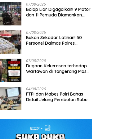
07/08/2026
Balap Liar Digagalkan! 9 Motor
dan 11 Pemuda Diamankan
dalam Patroli Brimob Polda
Metro Jaya
07/08/2026
Bukan Sekadar Latihan! 50
Personel Dalmas Polres
atroli Perintis Polda Metro
Tak Bisa Ditembus Kendaraan,
K
Pelabuhan Tanjung Priok Diuji
 Amankan 3 Pemuda di
Prajurit TNI Habema Jalan Kaki
Pa
Hadapi Simulasi Massa
 I Gusti Ngurah Rai,
Bawa 2 Ton Bantuan ke
S
07/08/2026
a Terkait Kejahatan
Pedalaman Papua
Dugaan Kekerasan terhadap
nan
Wartawan di Tangerang Masuk
Penyelidikan, DEWA KRESNA
Desak Polisi Transparan
04/08/2026
FTPI dan Mabes Polri Bahas
Detail Jelang Perebutan Sabuk
Emas Kapolri 2026