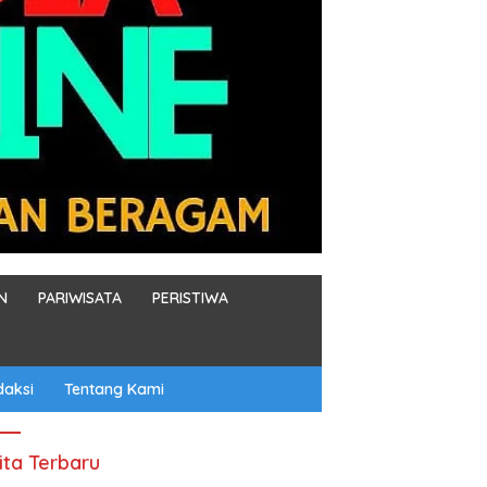
N
PARIWISATA
PERISTIWA
daksi
Tentang Kami
ita Terbaru