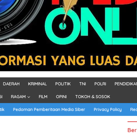
DAERAH
KRIMINAL
POLITIK
TNI
POLRI
PENDIDIKA
GI
RAGAM
FILM
OPINI
TOKOH & SOSOK
tik
Pedoman Pemberitaan Media Siber
Privacy Policy
Re
Ber