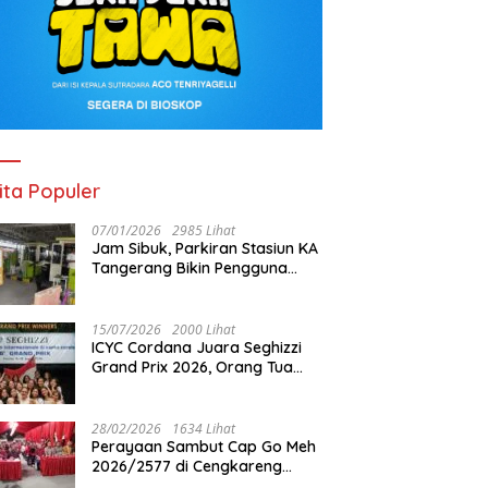
ita Populer
07/01/2026
2985 Lihat
Jam Sibuk, Parkiran Stasiun KA
Tangerang Bikin Pengguna
Kesal
15/07/2026
2000 Lihat
ICYC Cordana Juara Seghizzi
Grand Prix 2026, Orang Tua
Gabrielle Gwen Bangga
Putrinya Harumkan Nama
Indonesia
28/02/2026
1634 Lihat
Perayaan Sambut Cap Go Meh
2026/2577 di Cengkareng
Barat: Pemkot Jakbar