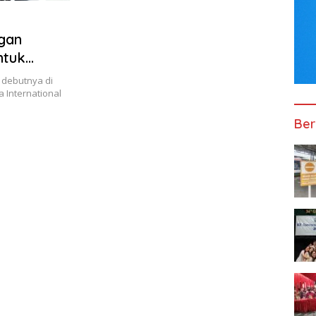
gan
ntuk
 debutnya di
a International
Ber