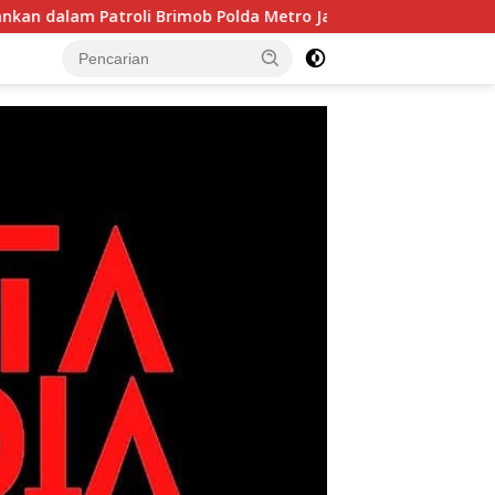
atroli Brimob Polda Metro Jaya
Bukan Sekadar Latihan!