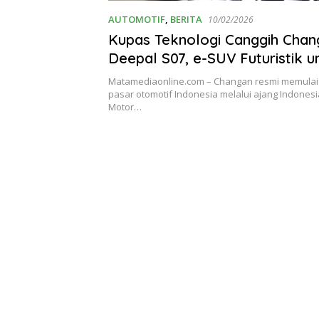
AUTOMOTIF
,
BERITA
10/02/2026
Kupas Teknologi Canggih Chan
Deepal S07, e-SUV Futuristik u
Keluarga Modern
Matamediaonline.com – Changan resmi memulai
pasar otomotif Indonesia melalui ajang Indonesi
Motor…