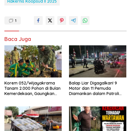
Rakernis Koopsud II 2025
1
Baca Juga
Korem 052/Wijayakrama
Balap Liar Digagalkan! 9
Tanam 2.000 Pohon di Bulan
Motor dan 11 Pemuda
Kemerdekaan, Gaungkan
Diamankan dalam Patroli
Gerakan “Kita Saling Jaga”
Brimob Polda Metro Jaya