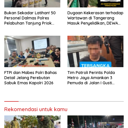
Bukan Sekadar Latihan! 50
Dugaan Kekerasan terhadap
Personel Dalmas Polres
Wartawan di Tangerang
Pelabuhan Tanjung Priok
Masuk Penyelidikan, DEWA
Diuji Hadapi Simulasi Massa
KRESNA Desak Polisi
Transparan
FTPI dan Mabes Polri Bahas
Tim Patroli Perintis Polda
Detail Jelang Perebutan
Metro Jaya Amankan 3
Sabuk Emas Kapolri 2026
Pemuda di Jalan I Gusti
Ngurah Rai, Diduga Terkait
Kejahatan Jalanan
Rekomendasi untuk kamu