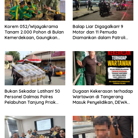
Korem 052/Wijayakrama
Balap Liar Digagalkan! 9
Tanam 2.000 Pohon di Bulan
Motor dan 11 Pemuda
Kemerdekaan, Gaungkan
Diamankan dalam Patroli
Gerakan “Kita Saling Jaga”
Brimob Polda Metro Jaya
Bukan Sekadar Latihan! 50
Dugaan Kekerasan terhadap
Personel Dalmas Polres
Wartawan di Tangerang
Pelabuhan Tanjung Priok
Masuk Penyelidikan, DEWA
Diuji Hadapi Simulasi Massa
KRESNA Desak Polisi
Transparan