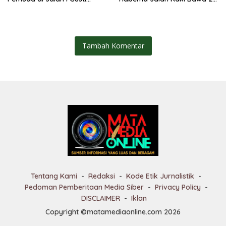
Ngurah Rai, Diduga Terkait
Ton Bantuan ke Pedalaman
Kejahatan Jalanan
Papua
Tambah Komentar
Tentang Kami
Redaksi
Kode Etik Jurnalistik
Pedoman Pemberitaan Media Siber
Privacy Policy
DISCLAIMER
Iklan
Copyright ©matamediaonline.com 2026