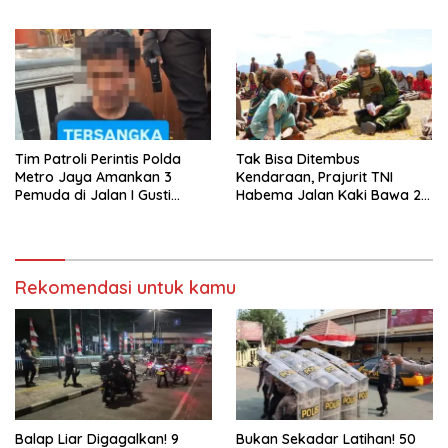
KRESNA Desak Polisi
Transparan
Tim Patroli Perintis Polda
Tak Bisa Ditembus
Metro Jaya Amankan 3
Kendaraan, Prajurit TNI
Pemuda di Jalan I Gusti
Habema Jalan Kaki Bawa 2
Ngurah Rai, Diduga Terkait
Ton Bantuan ke Pedalaman
Kejahatan Jalanan
Papua
Rekomendasi untuk kamu
Balap Liar Digagalkan! 9
Bukan Sekadar Latihan! 50