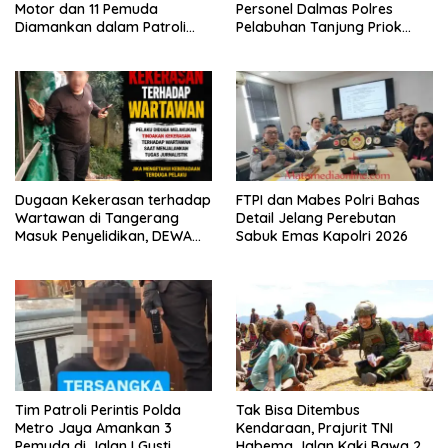
Motor dan 11 Pemuda
Personel Dalmas Polres
Diamankan dalam Patroli
Pelabuhan Tanjung Priok
Brimob Polda Metro Jaya
Diuji Hadapi Simulasi Massa
Dugaan Kekerasan terhadap
FTPI dan Mabes Polri Bahas
Wartawan di Tangerang
Detail Jelang Perebutan
Masuk Penyelidikan, DEWA
Sabuk Emas Kapolri 2026
KRESNA Desak Polisi
Transparan
Tim Patroli Perintis Polda
Tak Bisa Ditembus
Metro Jaya Amankan 3
Kendaraan, Prajurit TNI
Pemuda di Jalan I Gusti
Habema Jalan Kaki Bawa 2