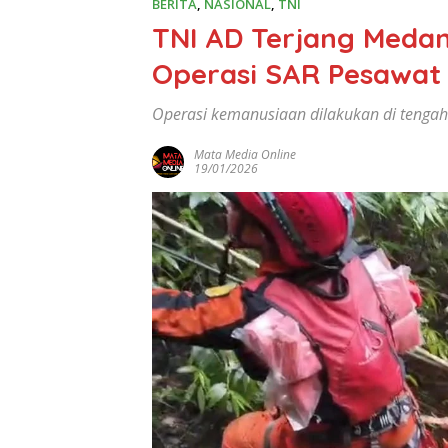
BERITA
,
NASIONAL
,
TNI
TNI AD Terjang Medan
Operasi SAR Pesawat
Operasi kemanusiaan dilakukan di tenga
Mata Media Online
19/01/2026