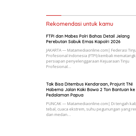
Rekomendasi untuk kamu
FTPI dan Mabes Polri Bahas Detail Jelang
Perebutan Sabuk Emas Kapolri 2026
JAKARTA — Matamediaonline.com| Federasi Tinj
Profesional Indonesia (FTPI) kembali mematang
persiapan penyelenggaraan Kejuaraan Tinju
Profesional…
Tak Bisa Ditembus Kendaraan, Prajurit TNI
Habema Jalan Kaki Bawa 2 Ton Bantuan ke
Pedalaman Papua
PUNCAK — Matamediaonline.com| Di tengah ka
tebal, cuaca ekstrem, suhu pegunungan yang re
dan medan…