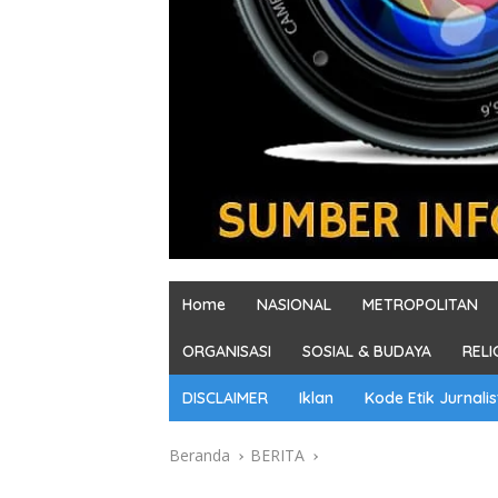
Home
NASIONAL
METROPOLITAN
ORGANISASI
SOSIAL & BUDAYA
RELI
DISCLAIMER
Iklan
Kode Etik Jurnalis
Beranda
BERITA