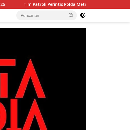
li Perintis Polda Metro Jaya Amankan 3 Pemuda di Jalan I Gusti