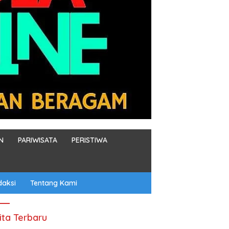
N
PARIWISATA
PERISTIWA
daksi
Tentang Kami
ita Terbaru