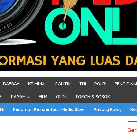
DAERAH
KRIMINAL
POLITIK
TNI
POLRI
PENDIDIKA
GI
RAGAM
FILM
OPINI
TOKOH & SOSOK
tik
Pedoman Pemberitaan Media Siber
Privacy Policy
Re
Ber