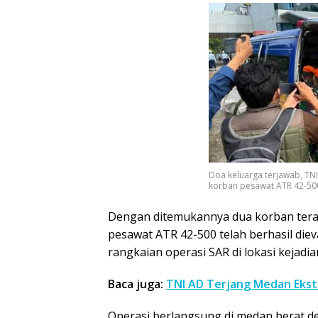
Doa keluarga terjawab, TN
korban pesawat ATR 42-500
Dengan ditemukannya dua korban terak
pesawat ATR 42-500 telah berhasil diev
rangkaian operasi SAR di lokasi kejadia
Baca juga:
TNI AD Terjang Medan Ekst
Operasi berlangsung di medan berat d