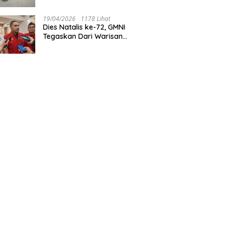
Tegaskan Jakarta Rumah
Harmoni
19/04/2026
1178 Lihat
Dies Natalis ke-72, GMNI
Tegaskan Dari Warisan
Sejarah Menuju Aksi Nyata
untuk Rakyat