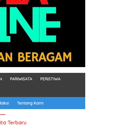
N
PARIWISATA
PERISTIWA
daksi
Tentang Kami
ita Terbaru