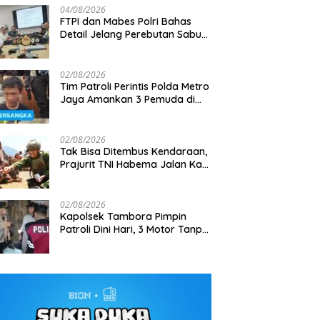
04/08/2026
FTPI dan Mabes Polri Bahas
Detail Jelang Perebutan Sabuk
Emas Kapolri 2026
02/08/2026
Tim Patroli Perintis Polda Metro
Jaya Amankan 3 Pemuda di
Jalan I Gusti Ngurah Rai,
Diduga Terkait Kejahatan
Jalanan
02/08/2026
Tak Bisa Ditembus Kendaraan,
Prajurit TNI Habema Jalan Kaki
Bawa 2 Ton Bantuan ke
Pedalaman Papua
02/08/2026
Kapolsek Tambora Pimpin
Patroli Dini Hari, 3 Motor Tanpa
Surat Diamankan