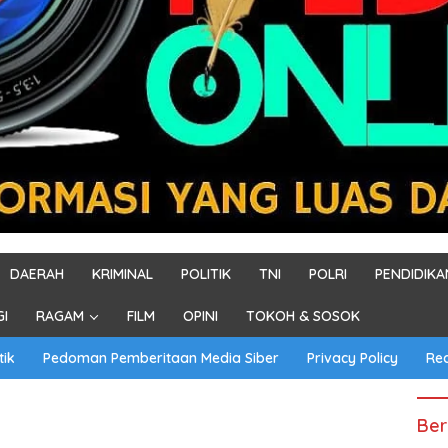
DAERAH
KRIMINAL
POLITIK
TNI
POLRI
PENDIDIKA
GI
RAGAM
FILM
OPINI
TOKOH & SOSOK
tik
Pedoman Pemberitaan Media Siber
Privacy Policy
Re
Ber