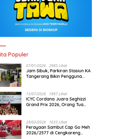
ita Populer
07/01/2026
2985 Lihat
Jam Sibuk, Parkiran Stasiun KA
Tangerang Bikin Pengguna
Kesal
15/07/2026
1997 Lihat
ICYC Cordana Juara Seghizzi
Grand Prix 2026, Orang Tua
Gabrielle Gwen Bangga
Putrinya Harumkan Nama
Indonesia
28/02/2026
1633 Lihat
Perayaan Sambut Cap Go Meh
2026/2577 di Cengkareng
Barat: Pemkot Jakbar