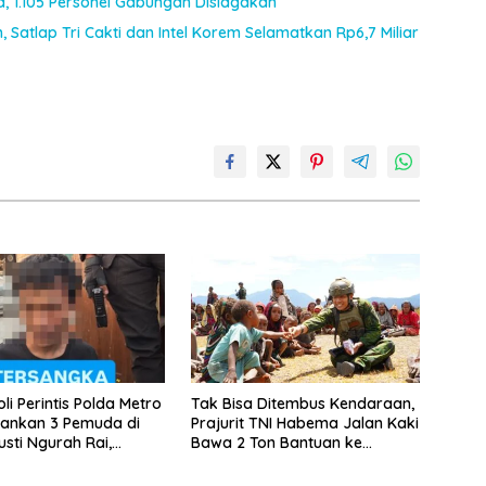
ia, 1.105 Personel Gabungan Disiagakan
 Satlap Tri Cakti dan Intel Korem Selamatkan Rp6,7 Miliar
li Perintis Polda Metro
Tak Bisa Ditembus Kendaraan,
ankan 3 Pemuda di
Prajurit TNI Habema Jalan Kaki
usti Ngurah Rai,
Bawa 2 Ton Bantuan ke
erkait Kejahatan
Pedalaman Papua