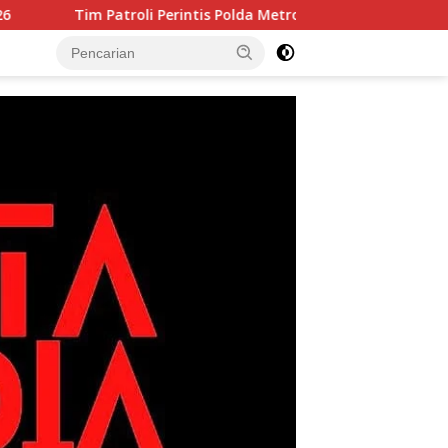
intis Polda Metro Jaya Amankan 3 Pemuda di Jalan I Gusti Ngur