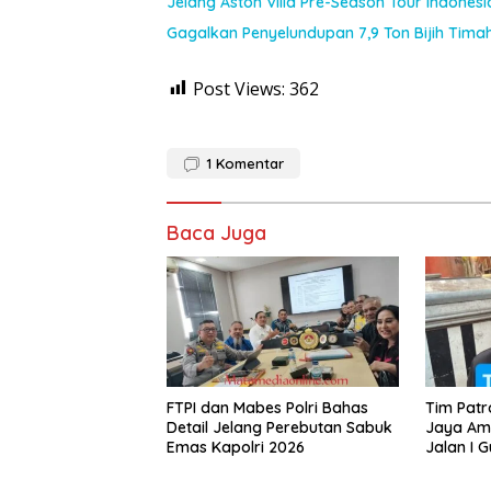
Jelang Aston Villa Pre-Season Tour Indones
Gagalkan Penyelundupan 7,9 Ton Bijih Timah,
Post Views:
362
1
Komentar
Baca Juga
FTPI dan Mabes Polri Bahas
Tim Patro
Detail Jelang Perebutan Sabuk
Jaya Am
Emas Kapolri 2026
Jalan I G
Diduga T
Jalanan