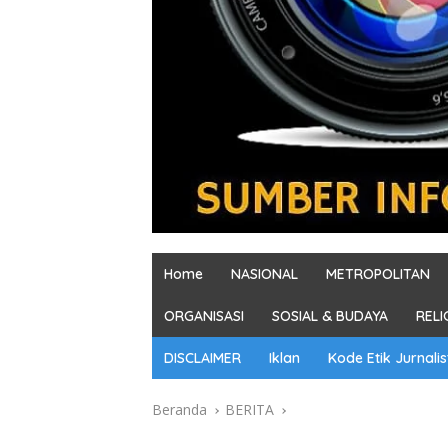
Home
NASIONAL
METROPOLITAN
ORGANISASI
SOSIAL & BUDAYA
RELI
DISCLAIMER
Iklan
Kode Etik Jurnalis
Beranda
BERITA