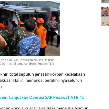
I dan Tim SAR Gabungan sukses, seluruh
 berhasil ditemukan.(foto: Puspen TNI)
hir, total sepuluh jenazah korban kecelakaan
akuasi. Hal ini menandai berakhirnya seluruh
n.
rem, Lanjutkan Operasi SAR Pesawat ATR 42
engan kondisi cuaca yang tidak menentu. Namun,