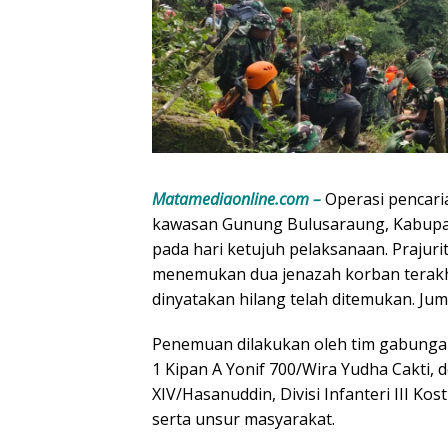
Matamediaonline.com –
Operasi pencari
kawasan Gunung Bulusaraung, Kabupate
pada hari ketujuh pelaksanaan. Prajur
menemukan dua jenazah korban terakh
dinyatakan hilang telah ditemukan. Juma
Penemuan dilakukan oleh tim gabungan
1 Kipan A Yonif 700/Wira Yudha Cakti,
XIV/Hasanuddin, Divisi Infanteri III Ko
serta unsur masyarakat.