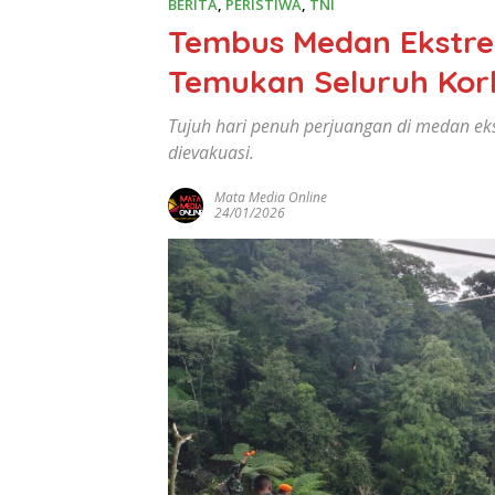
BERITA
,
PERISTIWA
,
TNI
Tembus Medan Ekstrem
Temukan Seluruh Kor
Tujuh hari penuh perjuangan di medan eks
dievakuasi.
Mata Media Online
24/01/2026