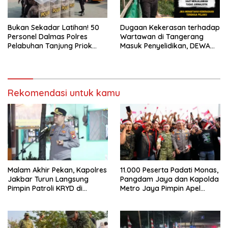
Bukan Sekadar Latihan! 50
Dugaan Kekerasan terhadap
Personel Dalmas Polres
Wartawan di Tangerang
Pelabuhan Tanjung Priok
Masuk Penyelidikan, DEWA
Diuji Hadapi Simulasi Massa
KRESNA Desak Polisi
Transparan
Rekomendasi untuk kamu
Malam Akhir Pekan, Kapolres
11.000 Peserta Padati Monas,
Jakbar Turun Langsung
Pangdam Jaya dan Kapolda
Pimpin Patroli KRYD di
Metro Jaya Pimpin Apel
Cengkareng
Kebangsaan