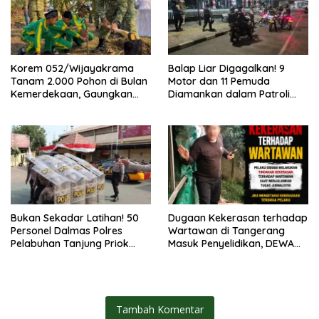
Korem 052/Wijayakrama
Balap Liar Digagalkan! 9
Tanam 2.000 Pohon di Bulan
Motor dan 11 Pemuda
Kemerdekaan, Gaungkan
Diamankan dalam Patroli
Gerakan “Kita Saling Jaga”
Brimob Polda Metro Jaya
Bukan Sekadar Latihan! 50
Dugaan Kekerasan terhadap
Personel Dalmas Polres
Wartawan di Tangerang
Pelabuhan Tanjung Priok
Masuk Penyelidikan, DEWA
Diuji Hadapi Simulasi Massa
KRESNA Desak Polisi
Transparan
Tambah Komentar