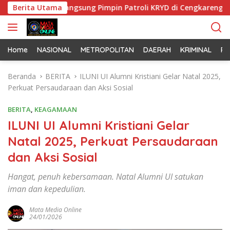
L
ar Turun Langsung Pimpin Patroli KRYD di Cengkareng
Berita Utama
a
n
g
s
Home
NASIONAL
METROPOLITAN
DAERAH
KRIMINAL
PO
u
n
Beranda
BERITA
ILUNI UI Alumni Kristiani Gelar Natal 2025,
g
Perkuat Persaudaraan dan Aksi Sosial
k
e
BERITA
,
KEAGAMAAN
k
ILUNI UI Alumni Kristiani Gelar
o
Natal 2025, Perkuat Persaudaraan
n
t
dan Aksi Sosial
e
n
Hangat, penuh kebersamaan. Natal Alumni UI satukan
iman dan kepedulian.
Mata Media Online
24/01/2026