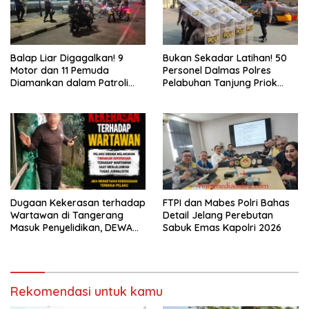
Balap Liar Digagalkan! 9
Bukan Sekadar Latihan! 50
Motor dan 11 Pemuda
Personel Dalmas Polres
Diamankan dalam Patroli
Pelabuhan Tanjung Priok
Brimob Polda Metro Jaya
Diuji Hadapi Simulasi Massa
Dugaan Kekerasan terhadap
FTPI dan Mabes Polri Bahas
Wartawan di Tangerang
Detail Jelang Perebutan
Masuk Penyelidikan, DEWA
Sabuk Emas Kapolri 2026
KRESNA Desak Polisi
Transparan
Rekomendasi untuk kamu