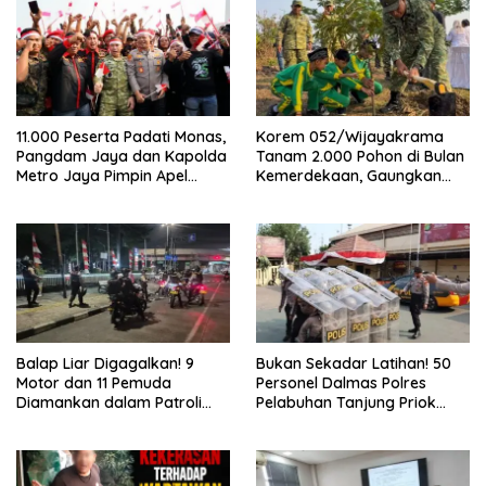
11.000 Peserta Padati Monas,
Korem 052/Wijayakrama
Pangdam Jaya dan Kapolda
Tanam 2.000 Pohon di Bulan
Metro Jaya Pimpin Apel
Kemerdekaan, Gaungkan
Kebangsaan
Gerakan “Kita Saling Jaga”
Balap Liar Digagalkan! 9
Bukan Sekadar Latihan! 50
Motor dan 11 Pemuda
Personel Dalmas Polres
Diamankan dalam Patroli
Pelabuhan Tanjung Priok
Brimob Polda Metro Jaya
Diuji Hadapi Simulasi Massa