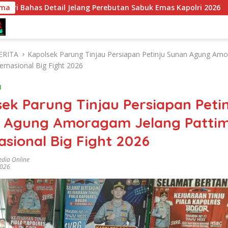
elang Perebutan Sabuk Emas Kapolri 2026
ama
Tim Patroli Pe
ERITA
Kapolsek Parung Tinjau Persiapan Petinju Sunan Agung Am
ernasional Big Fight 2026
I
ek Parung Tinjau Persiapan Peti
 Agung Amoragam Jelang Patti
asional Big Fight 2026
dia Online
2026