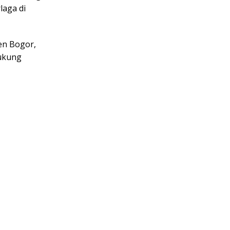
laga di
en Bogor,
dukung