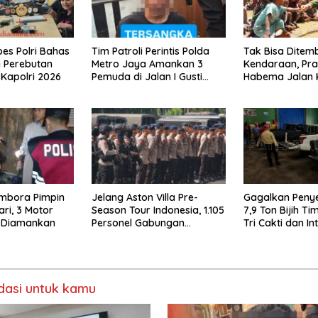
es Polri Bahas
Tim Patroli Perintis Polda
Tak Bisa Ditem
g Perebutan
Metro Jaya Amankan 3
Kendaraan, Praj
Kapolri 2026
Pemuda di Jalan I Gusti
Habema Jalan 
Ngurah Rai, Diduga Terkait
Ton Bantuan k
Kejahatan Jalanan
Papua
mbora Pimpin
Jelang Aston Villa Pre-
Gagalkan Peny
Hari, 3 Motor
Season Tour Indonesia, 1.105
7,9 Ton Bijih Ti
 Diamankan
Personel Gabungan
Tri Cakti dan I
Disiagakan
Selamatkan Rp6,
asi untuk kamu