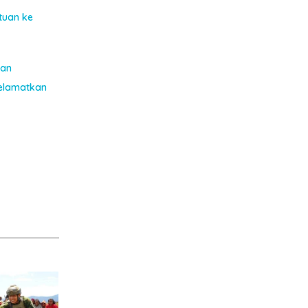
tuan ke
kan
Selamatkan