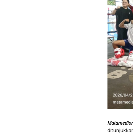
Matamedion
ditunjukkan