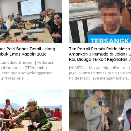
es Polri Bahas Detail Jelang
Tim Patroli Perintis Polda Metr
abuk Emas Kapolri 2026
Amankan 3 Pemuda di Jalan I G
Rai, Diduga Terkait Kejahatan 
tamediaonline.com| Federasi
nal Indonesia (FTPI) kembali
JAKARTA — Matamediaonline.com| T
 persiapan penyelenggaraan
Jaga Jakarta Perintis Presisi Direk
ju Profesional…
Polda Metro Jaya mengamankan…