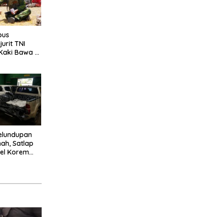
bus
urit TNI
Kaki Bawa 2
e Pedalaman
elundupan
mah, Satlap
ntel Korem
7 Miliar