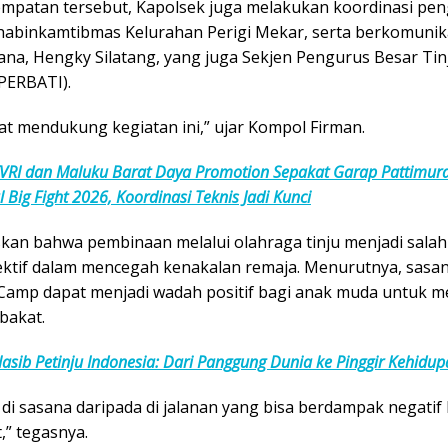
mpatan tersebut, Kapolsek juga melakukan koordinasi p
abinkamtibmas Kelurahan Perigi Mekar, serta berkomunik
ana, Hengky Silatang, yang juga Sekjen Pengurus Besar Tin
(PERBATI).
at mendukung kegiatan ini,” ujar Kompol Firman.
VRI dan Maluku Barat Daya Promotion Sepakat Garap Pattimur
l Big Fight 2026, Koordinasi Teknis Jadi Kunci
kan bahwa pembinaan melalui olahraga tinju menjadi salah
ektif dalam mencegah kenakalan remaja. Menurutnya, sasan
Camp dapat menjadi wadah positif bagi anak muda untuk m
bakat.
asib Petinju Indonesia: Dari Panggung Dunia ke Pinggir Kehidu
 di sasana daripada di jalanan yang bisa berdampak negatif
,” tegasnya.