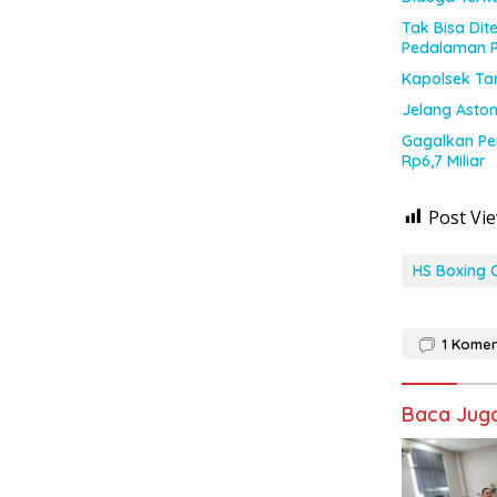
Tak Bisa Di
Pedalaman 
Kapolsek Tam
Jelang Aston
Gagalkan Pen
Rp6,7 Miliar
Post Vie
HS Boxing
1
Komen
Baca Jug