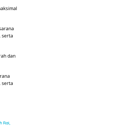
maksimal
 sarana
 serta
rah dan
arana
 serta
h Rai,