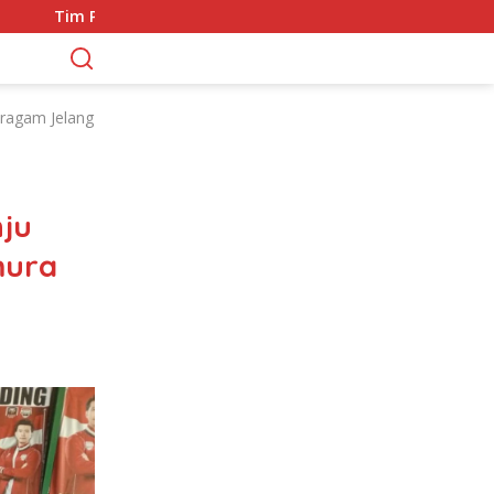
rintis Polda Metro Jaya Amankan 3 Pemuda di Jalan I Gusti Ngu
oragam Jelang
nju
mura