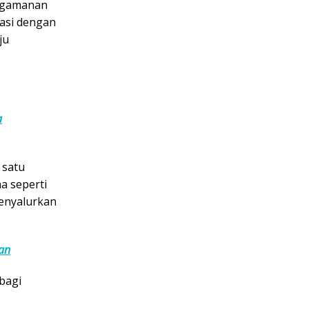
engamanan
asi dengan
ju
a
 satu
a seperti
enyalurkan
pan
 bagi