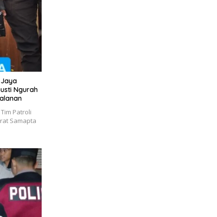
o Jaya
usti Ngurah
Jalanan
im Patroli
torat Samapta