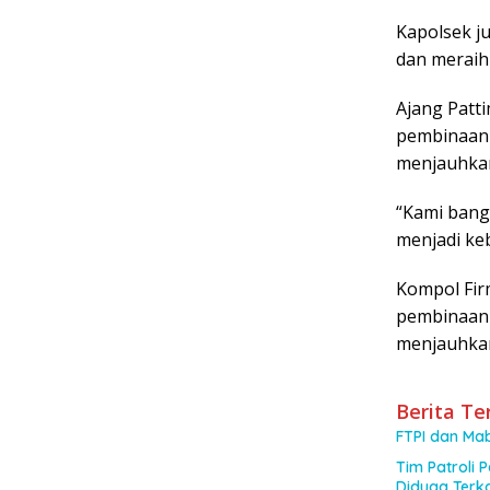
Kapolsek j
dan meraih 
Ajang Patti
pembinaan 
menjauhkan 
“Kami bang
menjadi ke
Kompol Fir
pembinaan 
menjauhkan 
Berita Te
FTPI dan Mab
Tim Patroli 
Diduga Terka