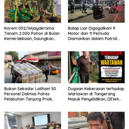
Korem 052/Wijayakrama
Balap Liar Digagalkan! 9
Tanam 2.000 Pohon di Bulan
Motor dan 11 Pemuda
Kemerdekaan, Gaungkan
Diamankan dalam Patroli
Gerakan “Kita Saling Jaga”
Brimob Polda Metro Jaya
Bukan Sekadar Latihan! 50
Dugaan Kekerasan terhadap
Personel Dalmas Polres
Wartawan di Tangerang
Pelabuhan Tanjung Priok
Masuk Penyelidikan, DEWA
Diuji Hadapi Simulasi Massa
KRESNA Desak Polisi
Transparan