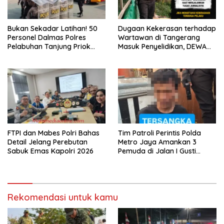
Bukan Sekadar Latihan! 50
Dugaan Kekerasan terhadap
Personel Dalmas Polres
Wartawan di Tangerang
Pelabuhan Tanjung Priok
Masuk Penyelidikan, DEWA
Diuji Hadapi Simulasi Massa
KRESNA Desak Polisi
Transparan
FTPI dan Mabes Polri Bahas
Tim Patroli Perintis Polda
Detail Jelang Perebutan
Metro Jaya Amankan 3
Sabuk Emas Kapolri 2026
Pemuda di Jalan I Gusti
Ngurah Rai, Diduga Terkait
Kejahatan Jalanan
Rekomendasi untuk kamu