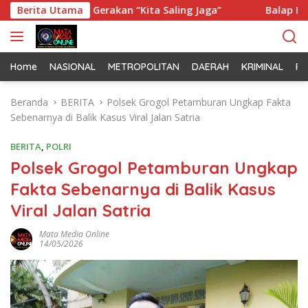
L
ungkan Gerakan “Kita Saling Jaga”
Berita Utama
Balap Liar Digaga
a
n
g
s
Home
NASIONAL
METROPOLITAN
DAERAH
KRIMINAL
PO
u
n
Beranda
BERITA
Polsek Grogol Petamburan Ungkap Fakta
g
Sebenarnya di Balik Kasus Viral Jalan Satria
k
e
BERITA
,
POLRI
k
Polsek Grogol Petamburan Ungkap
o
Fakta Sebenarnya di Balik Kasus
n
t
Viral Jalan Satria
e
n
Mata Media Online
14/05/2026