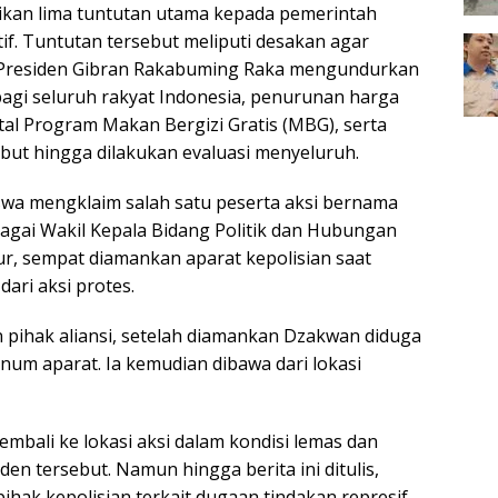
ikan lima tuntutan utama kepada pemerintah
tif. Tuntutan tersebut meliputi desakan agar
 Presiden Gibran Rakabuming Raka mengundurkan
s bagi seluruh rakyat Indonesia, penurunan harga
tal Program Makan Bergizi Gratis (MBG), serta
ut hingga dilakukan evaluasi menyeluruh.
iswa mengklaim salah satu peserta aksi bernama
agai Wakil Kepala Bidang Politik dan Hubungan
, sempat diamankan aparat kepolisian saat
ari aksi protes.
pihak aliansi, setelah diamankan Dzakwan diduga
um aparat. Ia kemudian dibawa dari lokasi
bali ke lokasi aksi dalam kondisi lemas dan
n tersebut. Namun hingga berita ini ditulis,
ihak kepolisian terkait dugaan tindakan represif