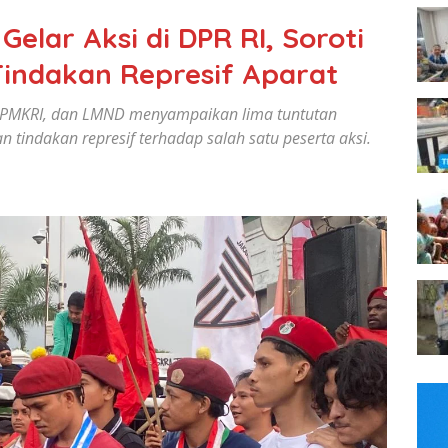
lar Aksi di DPR RI, Soroti
indakan Represif Aparat
I, PMKRI, dan LMND menyampaikan lima tuntutan
 tindakan represif terhadap salah satu peserta aksi.