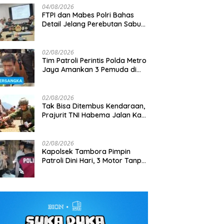
04/08/2026
FTPI dan Mabes Polri Bahas
Detail Jelang Perebutan Sabuk
Emas Kapolri 2026
02/08/2026
Tim Patroli Perintis Polda Metro
Jaya Amankan 3 Pemuda di
Jalan I Gusti Ngurah Rai,
Diduga Terkait Kejahatan
Jalanan
02/08/2026
Tak Bisa Ditembus Kendaraan,
Prajurit TNI Habema Jalan Kaki
Bawa 2 Ton Bantuan ke
Pedalaman Papua
02/08/2026
Kapolsek Tambora Pimpin
Patroli Dini Hari, 3 Motor Tanpa
Surat Diamankan