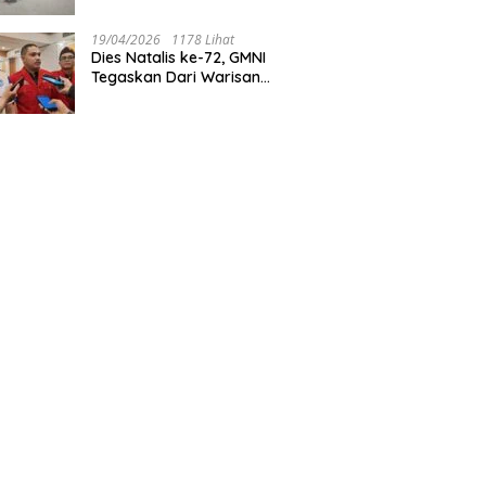
Tegaskan Jakarta Rumah
Harmoni
19/04/2026
1178 Lihat
Dies Natalis ke-72, GMNI
Tegaskan Dari Warisan
Sejarah Menuju Aksi Nyata
untuk Rakyat