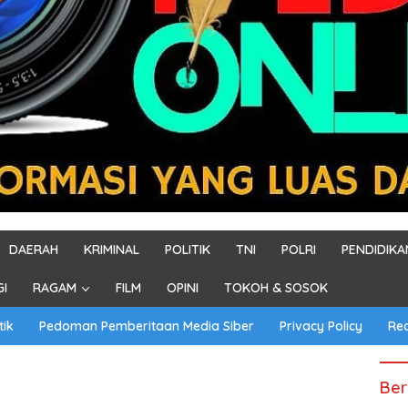
DAERAH
KRIMINAL
POLITIK
TNI
POLRI
PENDIDIKA
GI
RAGAM
FILM
OPINI
TOKOH & SOSOK
tik
Pedoman Pemberitaan Media Siber
Privacy Policy
Re
Ber