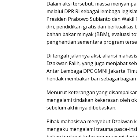
Dalam aksi tersebut, massa menyampa
melalui DPR RI sebagai lembaga legisla
Presiden Prabowo Subianto dan Wakil
diri, pendidikan gratis dan berkualita
bahan bakar minyak (BBM), evaluasi to
penghentian sementara program terseb
Di tengah jalannya aksi, aliansi mahas
Dzakwan Falih, yang juga menjabat seb
Antar Lembaga DPC GMNI Jakarta Timur
hendak membakar ban sebagai bagian d
Menurut keterangan yang disampaikan 
mengalami tindakan kekerasan oleh okn
sebelum akhirnya dibebaskan.
Pihak mahasiswa menyebut Dzakwan kem
mengaku mengalami trauma pasca-inside
belum terdapat keterangan resmi dari p