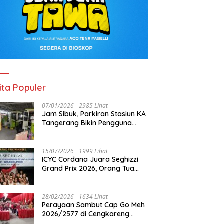
ita Populer
07/01/2026
2985 Lihat
Jam Sibuk, Parkiran Stasiun KA
Tangerang Bikin Pengguna
Kesal
15/07/2026
1999 Lihat
ICYC Cordana Juara Seghizzi
Grand Prix 2026, Orang Tua
Gabrielle Gwen Bangga
Putrinya Harumkan Nama
Indonesia
28/02/2026
1634 Lihat
Perayaan Sambut Cap Go Meh
2026/2577 di Cengkareng
Barat: Pemkot Jakbar