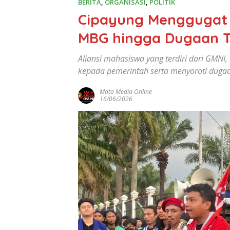
BERITA
,
ORGANISASI
,
POLITIK
Cipayung Menggugat Ge
MBG hingga Dugaan T
Aliansi mahasiswa yang terdiri dari GMN
kepada pemerintah serta menyoroti dugaan
Mata Media Online
16/06/2026