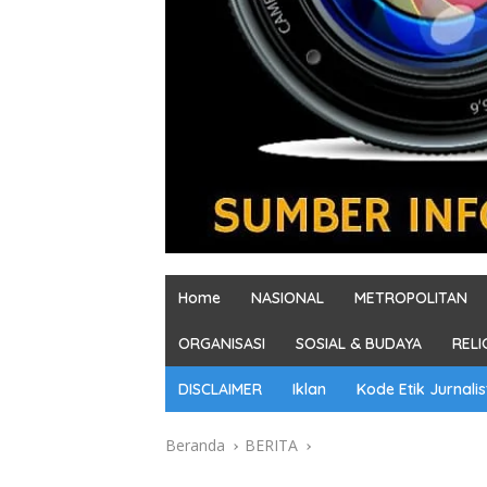
Home
NASIONAL
METROPOLITAN
ORGANISASI
SOSIAL & BUDAYA
RELI
DISCLAIMER
Iklan
Kode Etik Jurnalis
Beranda
BERITA