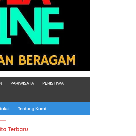
N
PARIWISATA
PERISTIWA
daksi
Tentang Kami
ita Terbaru