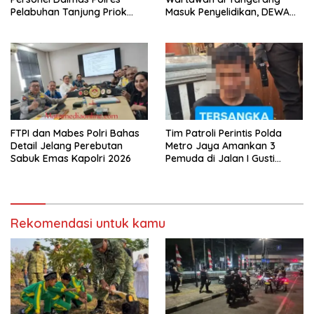
Pelabuhan Tanjung Priok
Masuk Penyelidikan, DEWA
Diuji Hadapi Simulasi Massa
KRESNA Desak Polisi
Transparan
FTPI dan Mabes Polri Bahas
Tim Patroli Perintis Polda
Detail Jelang Perebutan
Metro Jaya Amankan 3
Sabuk Emas Kapolri 2026
Pemuda di Jalan I Gusti
Ngurah Rai, Diduga Terkait
Kejahatan Jalanan
Rekomendasi untuk kamu