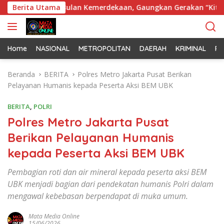
L
ohon di Bulan Kemerdekaan, Gaungkan Gerakan “Kita Saling J
Berita Utama
a
n
g
s
Home
NASIONAL
METROPOLITAN
DAERAH
KRIMINAL
PO
u
n
Beranda
BERITA
Polres Metro Jakarta Pusat Berikan
g
Pelayanan Humanis kepada Peserta Aksi BEM UBK
k
e
BERITA
,
POLRI
k
Polres Metro Jakarta Pusat
o
Berikan Pelayanan Humanis
n
t
kepada Peserta Aksi BEM UBK
e
n
Pembagian roti dan air mineral kepada peserta aksi BEM
UBK menjadi bagian dari pendekatan humanis Polri dalam
mengawal kebebasan berpendapat di muka umum.
Mata Media Online
15/06/2026