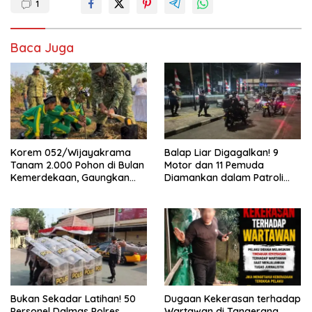
1
Baca Juga
Korem 052/Wijayakrama
Balap Liar Digagalkan! 9
Tanam 2.000 Pohon di Bulan
Motor dan 11 Pemuda
Kemerdekaan, Gaungkan
Diamankan dalam Patroli
Gerakan “Kita Saling Jaga”
Brimob Polda Metro Jaya
Bukan Sekadar Latihan! 50
Dugaan Kekerasan terhadap
Personel Dalmas Polres
Wartawan di Tangerang