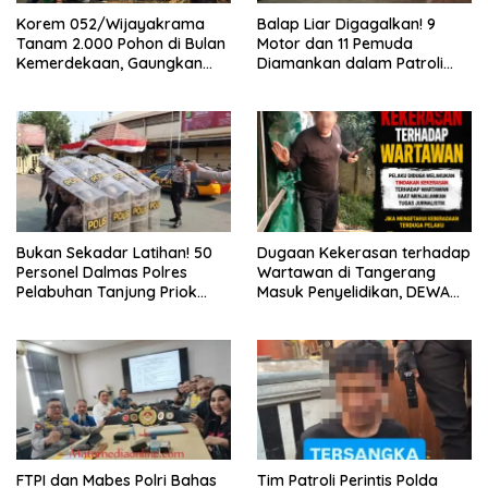
Korem 052/Wijayakrama
Balap Liar Digagalkan! 9
Tanam 2.000 Pohon di Bulan
Motor dan 11 Pemuda
Kemerdekaan, Gaungkan
Diamankan dalam Patroli
Gerakan “Kita Saling Jaga”
Brimob Polda Metro Jaya
Bukan Sekadar Latihan! 50
Dugaan Kekerasan terhadap
Personel Dalmas Polres
Wartawan di Tangerang
Pelabuhan Tanjung Priok
Masuk Penyelidikan, DEWA
Diuji Hadapi Simulasi Massa
KRESNA Desak Polisi
Transparan
FTPI dan Mabes Polri Bahas
Tim Patroli Perintis Polda