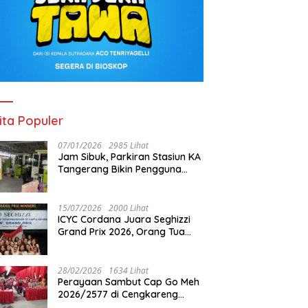
ita Populer
07/01/2026
2985 Lihat
Jam Sibuk, Parkiran Stasiun KA
Tangerang Bikin Pengguna
Kesal
15/07/2026
2000 Lihat
ICYC Cordana Juara Seghizzi
Grand Prix 2026, Orang Tua
Gabrielle Gwen Bangga
Putrinya Harumkan Nama
Indonesia
28/02/2026
1634 Lihat
Perayaan Sambut Cap Go Meh
2026/2577 di Cengkareng
Barat: Pemkot Jakbar