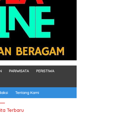
N
PARIWISATA
PERISTIWA
daksi
Tentang Kami
ita Terbaru