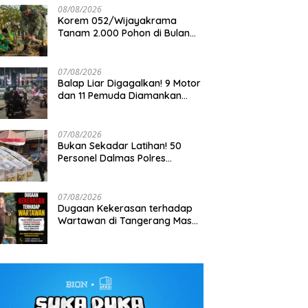
08/08/2026
Korem 052/Wijayakrama
Tanam 2.000 Pohon di Bulan
Kemerdekaan, Gaungkan
Gerakan “Kita Saling Jaga”
07/08/2026
Balap Liar Digagalkan! 9 Motor
dan 11 Pemuda Diamankan
dalam Patroli Brimob Polda
Metro Jaya
07/08/2026
Bukan Sekadar Latihan! 50
Personel Dalmas Polres
Pelabuhan Tanjung Priok Diuji
Hadapi Simulasi Massa
07/08/2026
Dugaan Kekerasan terhadap
Wartawan di Tangerang Masuk
Penyelidikan, DEWA KRESNA
Desak Polisi Transparan