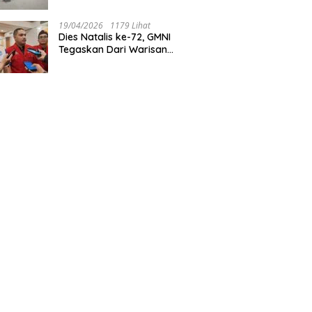
Tegaskan Jakarta Rumah
Harmoni
19/04/2026
1179 Lihat
Dies Natalis ke-72, GMNI
Tegaskan Dari Warisan
Sejarah Menuju Aksi Nyata
untuk Rakyat