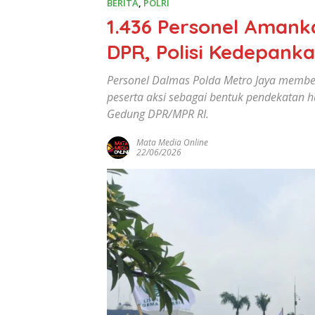
BERITA
,
POLRI
1.436 Personel Amank
DPR, Polisi Kedepan
Personel Dalmas Polda Metro Jaya membe
peserta aksi sebagai bentuk pendekatan
Gedung DPR/MPR RI.
Mata Media Online
22/06/2026