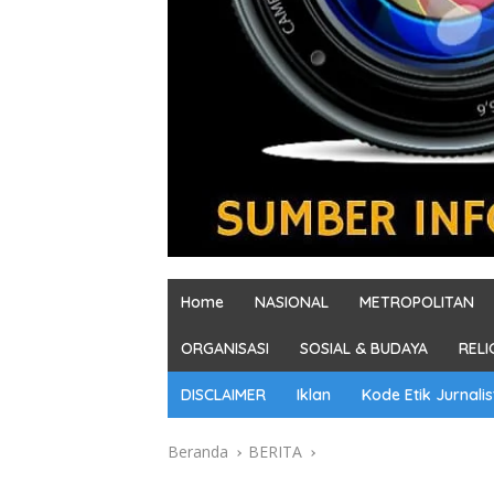
Home
NASIONAL
METROPOLITAN
ORGANISASI
SOSIAL & BUDAYA
RELI
DISCLAIMER
Iklan
Kode Etik Jurnalis
Beranda
BERITA