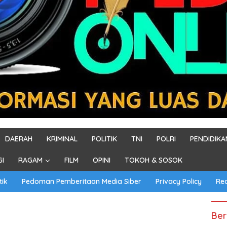
DAERAH
KRIMINAL
POLITIK
TNI
POLRI
PENDIDIKA
GI
RAGAM
FILM
OPINI
TOKOH & SOSOK
tik
Pedoman Pemberitaan Media Siber
Privacy Policy
Re
Ber