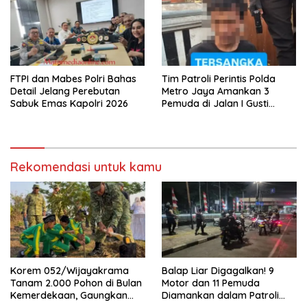
FTPI dan Mabes Polri Bahas
Tim Patroli Perintis Polda
Detail Jelang Perebutan
Metro Jaya Amankan 3
Sabuk Emas Kapolri 2026
Pemuda di Jalan I Gusti
Ngurah Rai, Diduga Terkait
Kejahatan Jalanan
Rekomendasi untuk kamu
Korem 052/Wijayakrama
Balap Liar Digagalkan! 9
Tanam 2.000 Pohon di Bulan
Motor dan 11 Pemuda
Kemerdekaan, Gaungkan
Diamankan dalam Patroli