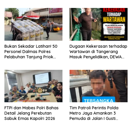
Gerakan “Kita Saling Jaga”
Brimob Polda Metro Jaya
Bukan Sekadar Latihan! 50
Dugaan Kekerasan terhadap
Personel Dalmas Polres
Wartawan di Tangerang
Pelabuhan Tanjung Priok
Masuk Penyelidikan, DEWA
Diuji Hadapi Simulasi Massa
KRESNA Desak Polisi
Transparan
FTPI dan Mabes Polri Bahas
Tim Patroli Perintis Polda
Detail Jelang Perebutan
Metro Jaya Amankan 3
Sabuk Emas Kapolri 2026
Pemuda di Jalan I Gusti
Ngurah Rai, Diduga Terkait
Kejahatan Jalanan