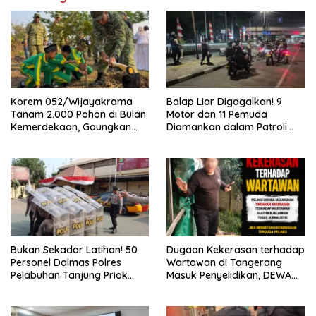
Korem 052/Wijayakrama
Balap Liar Digagalkan! 9
Tanam 2.000 Pohon di Bulan
Motor dan 11 Pemuda
Kemerdekaan, Gaungkan
Diamankan dalam Patroli
Gerakan “Kita Saling Jaga”
Brimob Polda Metro Jaya
Bukan Sekadar Latihan! 50
Dugaan Kekerasan terhadap
Personel Dalmas Polres
Wartawan di Tangerang
Pelabuhan Tanjung Priok
Masuk Penyelidikan, DEWA
Diuji Hadapi Simulasi Massa
KRESNA Desak Polisi
Transparan