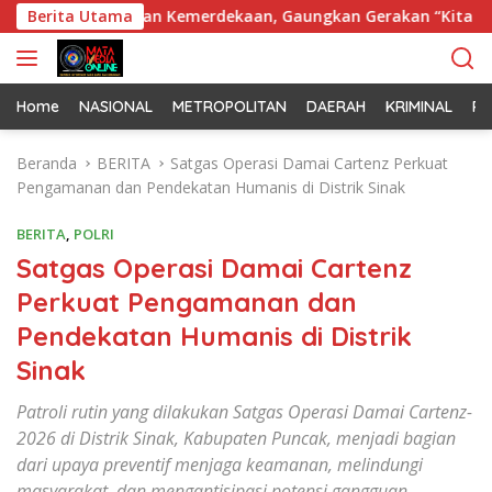
L
on di Bulan Kemerdekaan, Gaungkan Gerakan “Kita Saling Jag
Berita Utama
a
n
g
s
Home
NASIONAL
METROPOLITAN
DAERAH
KRIMINAL
PO
u
n
Beranda
BERITA
Satgas Operasi Damai Cartenz Perkuat
g
Pengamanan dan Pendekatan Humanis di Distrik Sinak
k
e
BERITA
,
POLRI
k
Satgas Operasi Damai Cartenz
o
Perkuat Pengamanan dan
n
t
Pendekatan Humanis di Distrik
e
Sinak
n
Patroli rutin yang dilakukan Satgas Operasi Damai Cartenz-
2026 di Distrik Sinak, Kabupaten Puncak, menjadi bagian
dari upaya preventif menjaga keamanan, melindungi
masyarakat, dan mengantisipasi potensi gangguan