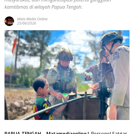
kamtibmas di wilayah Papua Tengah.
Mata Media Online
25/06/2026
PAPUA TENGAH
–
Matamediaonline|
Personel Satgas