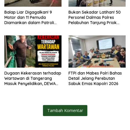
Balap Liar Digagalkan! 9
Bukan Sekadar Latihan! 50
Motor dan 11 Pemuda
Personel Dalmas Polres
Diamankan dalam Patroli
Pelabuhan Tanjung Priok
Brimob Polda Metro Jaya
Diuji Hadapi Simulasi Massa
Dugaan Kekerasan terhadap
FTPI dan Mabes Polri Bahas
Wartawan di Tangerang
Detail Jelang Perebutan
Masuk Penyelidikan, DEWA
Sabuk Emas Kapolri 2026
KRESNA Desak Polisi
Transparan
Tambah Komentar