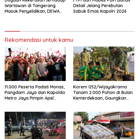
Dugaan Kekerasan terhadap
FTPI dan Mabes Polri Bahas
Wartawan di Tangerang
Detail Jelang Perebutan
Masuk Penyelidikan, DEWA
Sabuk Emas Kapolri 2026
KRESNA Desak Polisi
Transparan
Rekomendasi untuk kamu
11.000 Peserta Padati Monas,
Korem 052/Wijayakrama
Pangdam Jaya dan Kapolda
Tanam 2.000 Pohon di Bulan
Metro Jaya Pimpin Apel
Kemerdekaan, Gaungkan
Kebangsaan
Gerakan “Kita Saling Jaga”