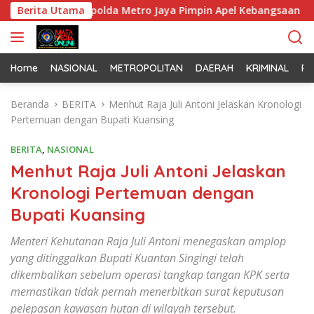
L
a dan Kapolda Metro Jaya Pimpin Apel Kebangsaan
Berita Utama
Kor
a
n
g
s
Home
NASIONAL
METROPOLITAN
DAERAH
KRIMINAL
PO
u
n
Beranda
BERITA
Menhut Raja Juli Antoni Jelaskan Kronologi
g
Pertemuan dengan Bupati Kuansing
k
e
BERITA
,
NASIONAL
k
Menhut Raja Juli Antoni Jelaskan
o
Kronologi Pertemuan dengan
n
t
Bupati Kuansing
e
n
Menteri Kehutanan Raja Juli Antoni menegaskan amplop
yang ditinggalkan Bupati Kuantan Singingi telah
dikembalikan sebelum operasi tangkap tangan KPK serta
memastikan tidak pernah menerbitkan surat keputusan
pelepasan kawasan hutan di wilayah tersebut.