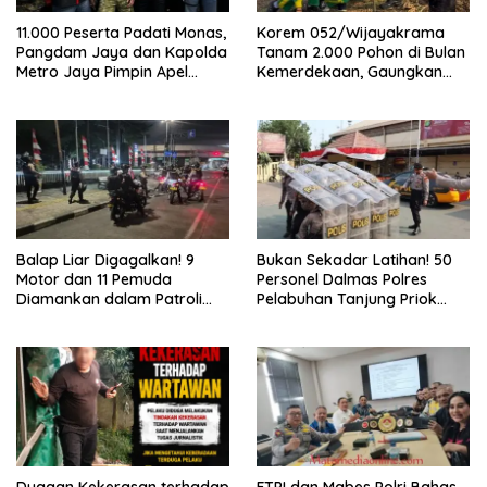
11.000 Peserta Padati Monas,
Korem 052/Wijayakrama
Pangdam Jaya dan Kapolda
Tanam 2.000 Pohon di Bulan
Metro Jaya Pimpin Apel
Kemerdekaan, Gaungkan
Kebangsaan
Gerakan “Kita Saling Jaga”
Balap Liar Digagalkan! 9
Bukan Sekadar Latihan! 50
Motor dan 11 Pemuda
Personel Dalmas Polres
Diamankan dalam Patroli
Pelabuhan Tanjung Priok
Brimob Polda Metro Jaya
Diuji Hadapi Simulasi Massa