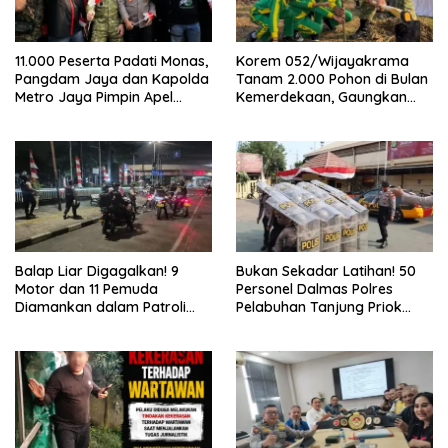
11.000 Peserta Padati Monas,
Korem 052/Wijayakrama
Pangdam Jaya dan Kapolda
Tanam 2.000 Pohon di Bulan
Metro Jaya Pimpin Apel
Kemerdekaan, Gaungkan
Kebangsaan
Gerakan “Kita Saling Jaga”
Balap Liar Digagalkan! 9
Bukan Sekadar Latihan! 50
Motor dan 11 Pemuda
Personel Dalmas Polres
Diamankan dalam Patroli
Pelabuhan Tanjung Priok
Brimob Polda Metro Jaya
Diuji Hadapi Simulasi Massa