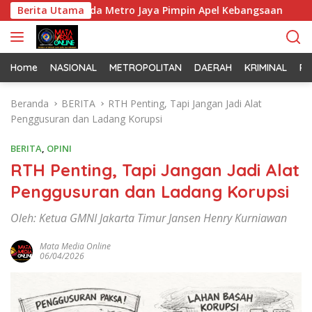
L
n Kapolda Metro Jaya Pimpin Apel Kebangsaan
Berita Utama
Korem 0
a
n
g
s
Home
NASIONAL
METROPOLITAN
DAERAH
KRIMINAL
PO
u
n
Beranda
BERITA
RTH Penting, Tapi Jangan Jadi Alat
g
Penggusuran dan Ladang Korupsi
k
e
BERITA
,
OPINI
k
RTH Penting, Tapi Jangan Jadi Alat
o
Penggusuran dan Ladang Korupsi
n
t
Oleh: Ketua GMNI Jakarta Timur Jansen Henry Kurniawan
e
n
Mata Media Online
06/04/2026