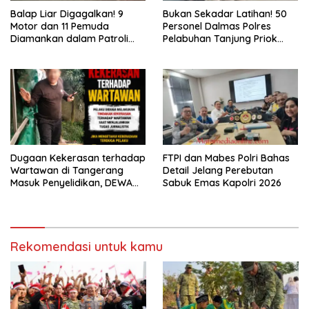
Balap Liar Digagalkan! 9
Bukan Sekadar Latihan! 50
Motor dan 11 Pemuda
Personel Dalmas Polres
Diamankan dalam Patroli
Pelabuhan Tanjung Priok
Brimob Polda Metro Jaya
Diuji Hadapi Simulasi Massa
Dugaan Kekerasan terhadap
FTPI dan Mabes Polri Bahas
Wartawan di Tangerang
Detail Jelang Perebutan
Masuk Penyelidikan, DEWA
Sabuk Emas Kapolri 2026
KRESNA Desak Polisi
Transparan
Rekomendasi untuk kamu