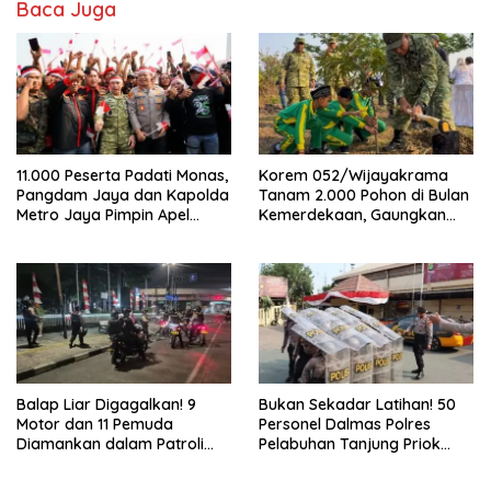
Baca Juga
11.000 Peserta Padati Monas,
Korem 052/Wijayakrama
Pangdam Jaya dan Kapolda
Tanam 2.000 Pohon di Bulan
Metro Jaya Pimpin Apel
Kemerdekaan, Gaungkan
Kebangsaan
Gerakan “Kita Saling Jaga”
Balap Liar Digagalkan! 9
Bukan Sekadar Latihan! 50
Motor dan 11 Pemuda
Personel Dalmas Polres
Diamankan dalam Patroli
Pelabuhan Tanjung Priok
Brimob Polda Metro Jaya
Diuji Hadapi Simulasi Massa