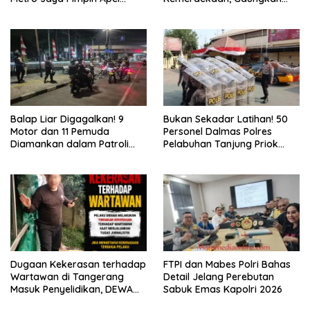
Kebangsaan
Gerakan “Kita Saling Jaga”
Balap Liar Digagalkan! 9
Bukan Sekadar Latihan! 50
Motor dan 11 Pemuda
Personel Dalmas Polres
Diamankan dalam Patroli
Pelabuhan Tanjung Priok
Brimob Polda Metro Jaya
Diuji Hadapi Simulasi Massa
Dugaan Kekerasan terhadap
FTPI dan Mabes Polri Bahas
Wartawan di Tangerang
Detail Jelang Perebutan
Masuk Penyelidikan, DEWA
Sabuk Emas Kapolri 2026
KRESNA Desak Polisi