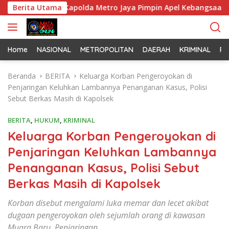
L
Jaya dan Kapolda Metro Jaya Pimpin Apel Kebangsaan
Berita Utama
a
n
g
s
Home
NASIONAL
METROPOLITAN
DAERAH
KRIMINAL
PO
u
n
Beranda
BERITA
Keluarga Korban Pengeroyokan di
g
Penjaringan Keluhkan Lambannya Penanganan Kasus, Polisi
k
Sebut Berkas Masih di Kapolsek
e
k
BERITA
,
HUKUM
,
KRIMINAL
o
Keluarga Korban Pengeroyokan di
n
Penjaringan Keluhkan Lambannya
t
e
Penanganan Kasus, Polisi Sebut
n
Berkas Masih di Kapolsek
Korban disebut mengalami luka memar dan lecet akibat
dugaan pengeroyokan oleh sejumlah orang di kawasan
Muara Baru, Penjaringan.