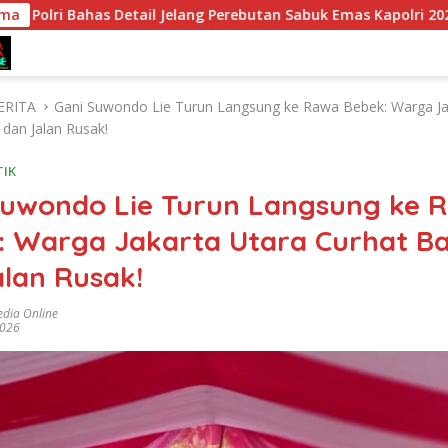
Detail Jelang Perebutan Sabuk Emas Kapolri 2026
ama
Tim Pa
ERITA
Gani Suwondo Lie Turun Langsung ke Rawa Bebek: Warga Ja
 dan Jalan Rusak!
TIK
Suwondo Lie Turun Langsung ke 
: Warga Jakarta Utara Curhat Ba
lan Rusak!
dia Online
2026