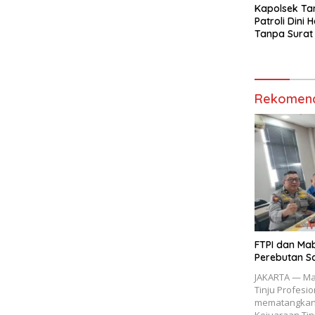
Kapolsek Ta
Patroli Dini 
Tanpa Surat
Rekomend
FTPI dan Mab
Perebutan S
JAKARTA — Ma
Tinju Profesio
mematangkan