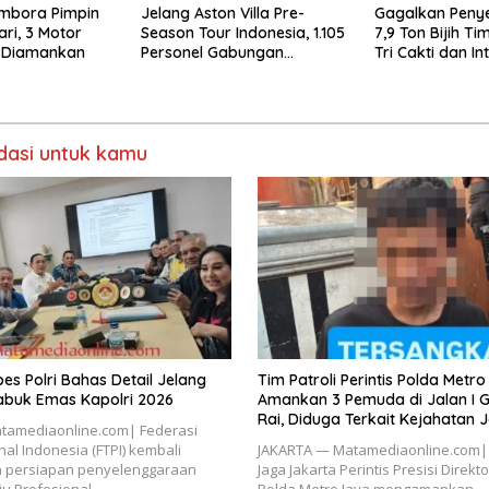
mbora Pimpin
Jelang Aston Villa Pre-
Gagalkan Peny
Hari, 3 Motor
Season Tour Indonesia, 1.105
7,9 Ton Bijih Ti
 Diamankan
Personel Gabungan
Tri Cakti dan I
Disiagakan
Selamatkan Rp6,
asi untuk kamu
es Polri Bahas Detail Jelang
Tim Patroli Perintis Polda Metr
abuk Emas Kapolri 2026
Amankan 3 Pemuda di Jalan I G
Rai, Diduga Terkait Kejahatan 
tamediaonline.com| Federasi
nal Indonesia (FTPI) kembali
JAKARTA — Matamediaonline.com| T
 persiapan penyelenggaraan
Jaga Jakarta Perintis Presisi Direk