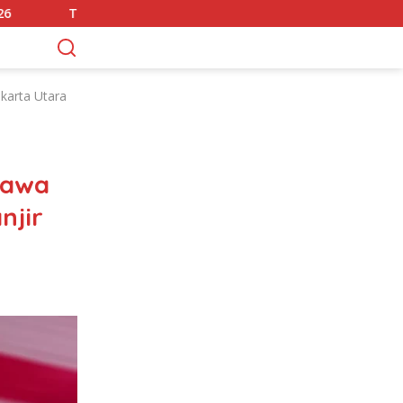
troli Perintis Polda Metro Jaya Amankan 3 Pemuda di Jalan I G
karta Utara
Rawa
njir