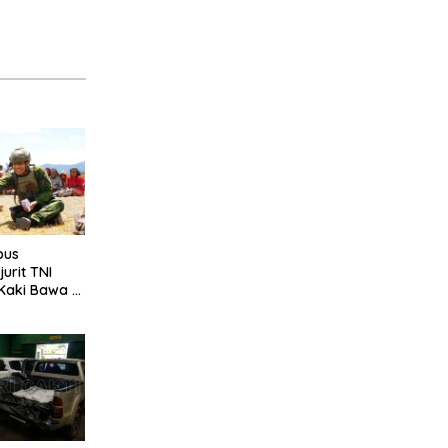
bus
urit TNI
Kaki Bawa 2
e Pedalaman