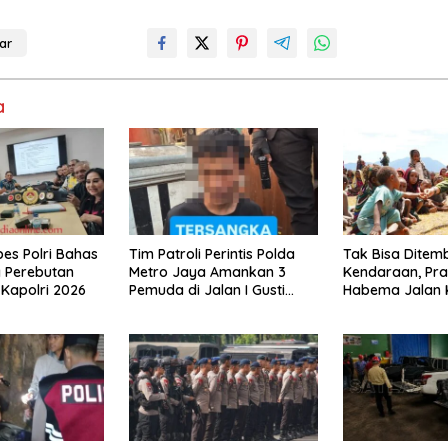
ar
a
es Polri Bahas
Tim Patroli Perintis Polda
Tak Bisa Ditem
g Perebutan
Metro Jaya Amankan 3
Kendaraan, Praj
Kapolri 2026
Pemuda di Jalan I Gusti
Habema Jalan 
Ngurah Rai, Diduga Terkait
Ton Bantuan k
Kejahatan Jalanan
Papua