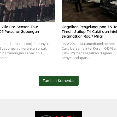
 Villa Pre-Season Tour
Gagalkan Penyelundupan 7,9 Ton
.105 Personel Gabungan
Timah, Satlap Tri Cakti dan Int
Selamatkan Rp6,7 Miliar
tamediaonline.com| Sebanyak
BANGKA — Matamediaonline.com| S
el gabungan dikerahkan untuk
Cakti bersama Intel Korem 045/Ga
pertandingan sepak bola
(045/GY) menggagalkan dugaan
 Aston…
penyelundupan…
Tambah Komentar