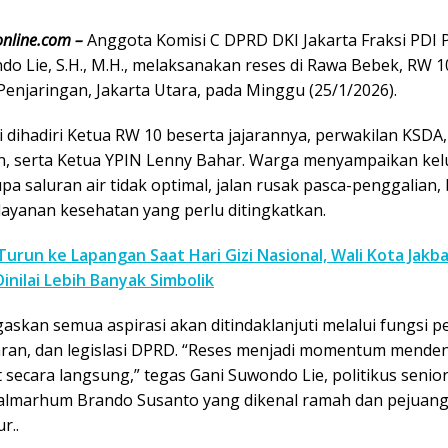
nline.com –
Anggota Komisi C DPRD DKI Jakarta Fraksi PDI 
o Lie, S.H., M.H., melaksanakan reses di Rawa Bebek, RW 1
enjaringan, Jakarta Utara, pada Minggu (25/1/2026).
i dihadiri Ketua RW 10 beserta jajarannya, perwakilan KSDA
n, serta Ketua YPIN Lenny Bahar. Warga menyampaikan ke
a saluran air tidak optimal, jalan rusak pasca-penggalian, 
layanan kesehatan yang perlu ditingkatkan.
Turun ke Lapangan Saat Hari Gizi Nasional, Wali Kota Jakba
inilai Lebih Banyak Simbolik
askan semua aspirasi akan ditindaklanjuti melalui fungsi 
an, dan legislasi DPRD. “Reses menjadi momentum mende
 secara langsung,” tegas Gani Suwondo Lie, politikus seni
almarhum Brando Susanto yang dikenal ramah dan pejuan
r..