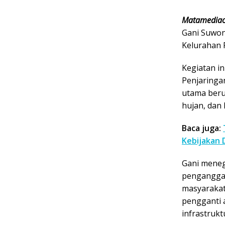
Matamediao
Gani Suwond
Kelurahan P
Kegiatan in
Penjaringa
utama berup
hujan, dan 
Baca juga:
Kebijakan D
Gani meneg
penganggar
masyarakat
pengganti 
infrastruktu