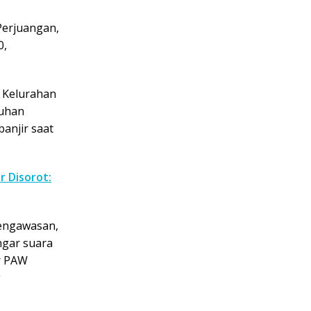
Perjuangan,
0,
, Kelurahan
luhan
banjir saat
r Disorot:
pengawasan,
ngar suara
or PAW
g