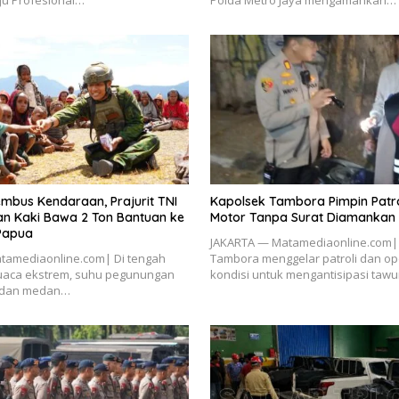
ju Profesional…
Polda Metro Jaya mengamankan…
embus Kendaraan, Prajurit TNI
Kapolsek Tambora Pimpin Patroli
n Kaki Bawa 2 Ton Bantuan ke
Motor Tanpa Surat Diamankan
Papua
JAKARTA — Matamediaonline.com|
amediaonline.com| Di tengah
Tambora menggelar patroli dan ope
cuaca ekstrem, suhu pegunungan
kondisi untuk mengantisipasi taw
, dan medan…