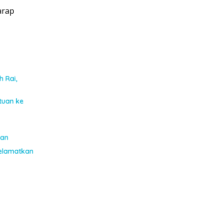
arap
h Rai,
tuan ke
kan
Selamatkan