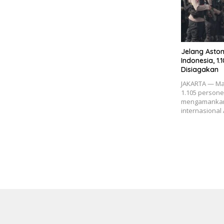
Jelang Aston
Indonesia, 1
Disiagakan
JAKARTA — Ma
1.105 person
mengamankan 
internasional