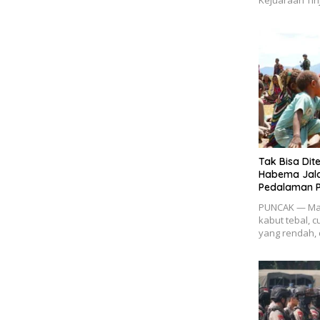
Kejuaraan Tin
Tak Bisa Dit
Habema Jala
Pedalaman 
PUNCAK — Mat
kabut tebal, 
yang rendah