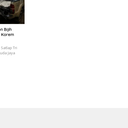
 Bijih
el Korem
atlap Tri
ruda Jaya