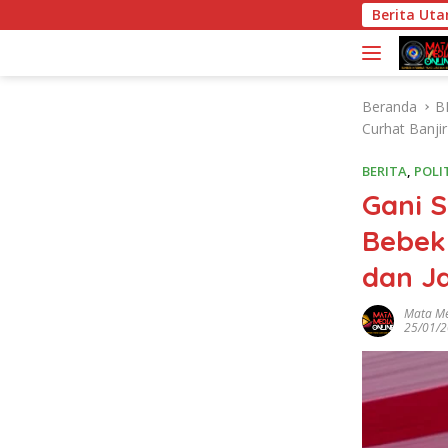
L
FTPI dan Mabes Polri Bahas 
Berita Ut
a
n
g
s
Beranda
B
u
Curhat Banjir
n
g
BERITA
,
POLI
k
Gani 
e
k
Bebek
o
dan Ja
n
t
Mata Me
e
25/01/
n