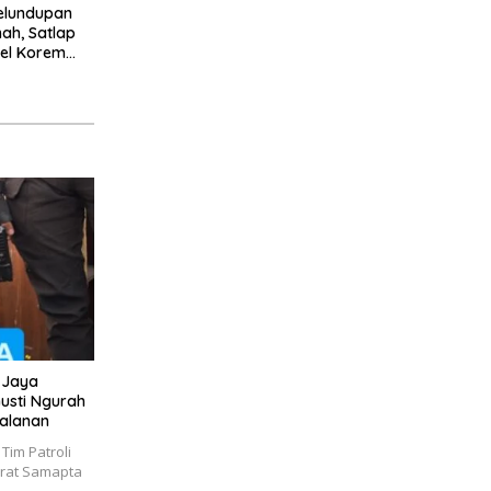
elundupan
mah, Satlap
ntel Korem
7 Miliar
o Jaya
usti Ngurah
Jalanan
im Patroli
torat Samapta