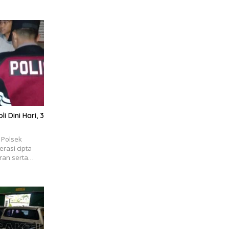
 Dini Hari, 3
 Polsek
rasi cipta
uran serta…