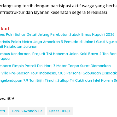
erlangsung tertib dengan partisipasi aktif warga yang berh
nfrastruktur dan layanan kesehatan segera terealisasi.
rkait
es Polri Bahas Detail Jelang Perebutan Sabuk Emas Kapolri 2026
Perintis Polda Metro Jaya Amankan 3 Pemuda di Jalan I Gusti Ngura
it Kejahatan Jalanan
tembus Kendaraan, Prajurit TNI Habema Jalan Kaki Bawa 2 Ton Ban
Papua
bora Pimpin Patroli Dini Hari, 3 Motor Tanpa Surat Diamankan
 Villa Pre-Season Tour Indonesia, 1.105 Personel Gabungan Disiaga
yelundupan 7,9 Ton Bijih Timah, Satlap Tri Cakti dan Intel Korem 
ws:
309
rta
Gani Suwondo Lie
Reses DPRD