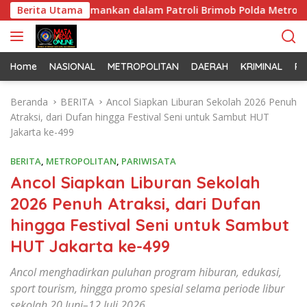
L
Pemuda Diamankan dalam Patroli Brimob Polda Metro Jaya
Berita Utama
a
n
g
s
Home
NASIONAL
METROPOLITAN
DAERAH
KRIMINAL
PO
u
n
Beranda
BERITA
Ancol Siapkan Liburan Sekolah 2026 Penuh
g
Atraksi, dari Dufan hingga Festival Seni untuk Sambut HUT
k
Jakarta ke-499
e
k
BERITA
,
METROPOLITAN
,
PARIWISATA
o
Ancol Siapkan Liburan Sekolah
n
2026 Penuh Atraksi, dari Dufan
t
e
hingga Festival Seni untuk Sambut
n
HUT Jakarta ke-499
Ancol menghadirkan puluhan program hiburan, edukasi,
sport tourism, hingga promo spesial selama periode libur
sekolah 20 Juni–12 Juli 2026.