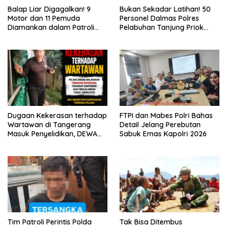
Balap Liar Digagalkan! 9
Bukan Sekadar Latihan! 50
Motor dan 11 Pemuda
Personel Dalmas Polres
Diamankan dalam Patroli
Pelabuhan Tanjung Priok
Brimob Polda Metro Jaya
Diuji Hadapi Simulasi Massa
Dugaan Kekerasan terhadap
FTPI dan Mabes Polri Bahas
Wartawan di Tangerang
Detail Jelang Perebutan
Masuk Penyelidikan, DEWA
Sabuk Emas Kapolri 2026
KRESNA Desak Polisi
Transparan
Tim Patroli Perintis Polda
Tak Bisa Ditembus