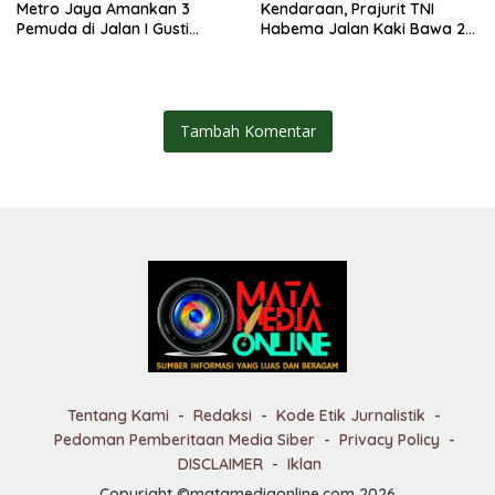
Metro Jaya Amankan 3
Kendaraan, Prajurit TNI
Pemuda di Jalan I Gusti
Habema Jalan Kaki Bawa 2
Ngurah Rai, Diduga Terkait
Ton Bantuan ke Pedalaman
Kejahatan Jalanan
Papua
Tambah Komentar
Tentang Kami
Redaksi
Kode Etik Jurnalistik
Pedoman Pemberitaan Media Siber
Privacy Policy
DISCLAIMER
Iklan
Copyright ©matamediaonline.com 2026