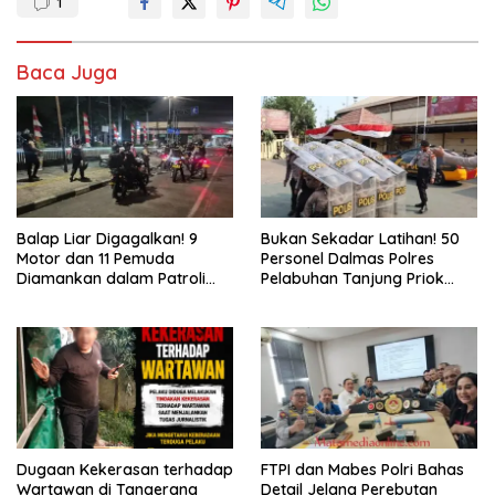
1
Baca Juga
Balap Liar Digagalkan! 9
Bukan Sekadar Latihan! 50
Motor dan 11 Pemuda
Personel Dalmas Polres
Diamankan dalam Patroli
Pelabuhan Tanjung Priok
Brimob Polda Metro Jaya
Diuji Hadapi Simulasi Massa
Dugaan Kekerasan terhadap
FTPI dan Mabes Polri Bahas
Wartawan di Tangerang
Detail Jelang Perebutan