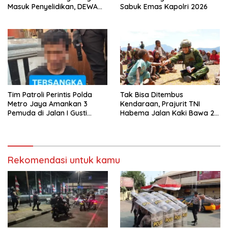
Masuk Penyelidikan, DEWA
Sabuk Emas Kapolri 2026
KRESNA Desak Polisi
Transparan
Tim Patroli Perintis Polda
Tak Bisa Ditembus
Metro Jaya Amankan 3
Kendaraan, Prajurit TNI
Pemuda di Jalan I Gusti
Habema Jalan Kaki Bawa 2
Ngurah Rai, Diduga Terkait
Ton Bantuan ke Pedalaman
Kejahatan Jalanan
Papua
Rekomendasi untuk kamu