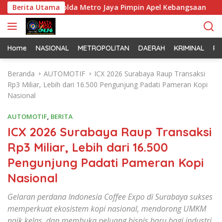
L
dan Kapolda Metro Jaya Pimpin Apel Kebangsaan
Berita Utama
Korem
a
n
g
s
Home
NASIONAL
METROPOLITAN
DAERAH
KRIMINAL
PO
u
n
Beranda
AUTOMOTIF
ICX 2026 Surabaya Raup Transaksi
g
Rp3 Miliar, Lebih dari 16.500 Pengunjung Padati Pameran Kopi
k
Nasional
e
k
AUTOMOTIF
,
BERITA
o
ICX 2026 Surabaya Raup Transaksi
n
Rp3 Miliar, Lebih dari 16.500
t
e
Pengunjung Padati Pameran Kopi
n
Nasional
Gelaran perdana Indonesia Coffee Expo di Surabaya sukses
memperkuat ekosistem kopi nasional, mendorong UMKM
naik kelas, dan membuka peluang bisnis baru bagi industri