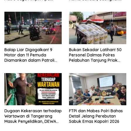
Kebangsaan
Gerakan “Kita Saling Jaga”
Balap Liar Digagalkan! 9
Bukan Sekadar Latihan! 50
Motor dan 11 Pemuda
Personel Dalmas Polres
Diamankan dalam Patroli
Pelabuhan Tanjung Priok
Brimob Polda Metro Jaya
Diuji Hadapi Simulasi Massa
Dugaan Kekerasan terhadap
FTPI dan Mabes Polri Bahas
Wartawan di Tangerang
Detail Jelang Perebutan
Masuk Penyelidikan, DEWA
Sabuk Emas Kapolri 2026
KRESNA Desak Polisi