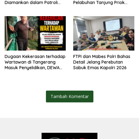
Diamankan dalam Patroli
Pelabuhan Tanjung Priok
Brimob Polda Metro Jaya
Diuji Hadapi Simulasi Massa
Dugaan Kekerasan terhadap
FTPI dan Mabes Polri Bahas
Wartawan di Tangerang
Detail Jelang Perebutan
Masuk Penyelidikan, DEWA
Sabuk Emas Kapolri 2026
KRESNA Desak Polisi
Transparan
Tambah Komentar